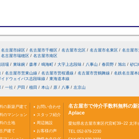
名古屋市緑区
/
名古屋市千種区
/
名古屋市北区
/
名古屋市名東区
/
名古屋市
名古屋市瑞穂区
/
名古屋市南区
船頭場
/
東味鋺
/
森孝
/
鳴海町
/
大字上志段味
/
八事山
/
春田野
/
旭出
/
砂口
線
/
名古屋市営東山線
/
名古屋市営桜通線
/
名古屋市営鶴舞線
/
名鉄名古屋本
ガイドウェイバス志段味線
/
東海道本線
郷
/
一社
/
戸田
/
植田
/
本山
/
原
/
八事
/
左京山
名古屋市で仲介手数料無料の新
料の新築戸建て
お問い合わせ
Aplace
料のマンション
スタッフ紹介
料の土地
周辺施設
愛知県名古屋市東区代官町39−22 太洋
古戸建て
お客様の声
TEL:052-979-2230
古マンション
物件カタログ