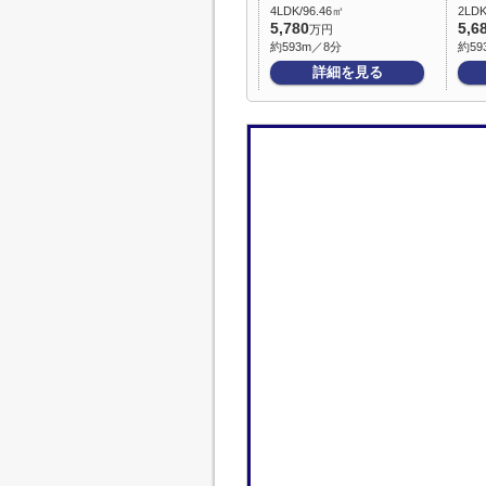
4LDK/96.46㎡
2LDK
5,780
5,6
万円
約593m／8分
約59
詳細を見る