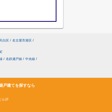
天白区
/
名古屋市港区
/
町
線
/
名鉄瀬戸線
/
中央線
/
築戸建てを探すなら
ビル2F