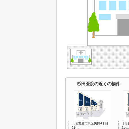
杉田医院の近くの物件
【名古屋市東区矢田4丁目
【名
21-…
21-