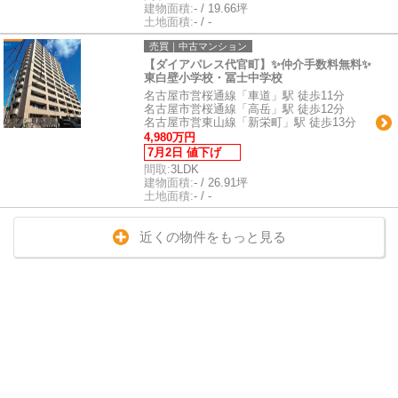
建物面積:
- / 19.66坪
土地面積:
- / -
売買｜中古マンション
【ダイアパレス代官町】✨️仲介手数料無料✨️
東白壁小学校・冨士中学校
名古屋市営桜通線「車道」駅 徒歩11分
名古屋市営桜通線「高岳」駅 徒歩12分
名古屋市営東山線「新栄町」駅 徒歩13分
4,980万円
7月2日 値下げ
間取:
3LDK
建物面積:
- / 26.91坪
土地面積:
- / -
近くの物件をもっと見る