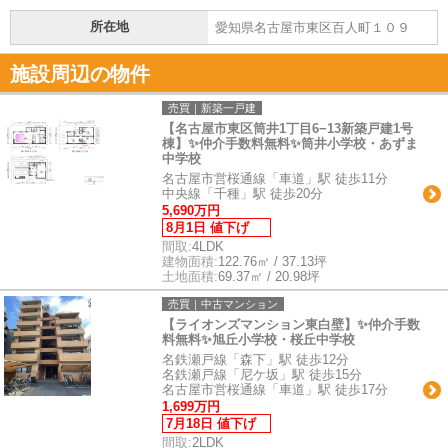
所在地
愛知県名古屋市東区百人町１０９
施設周辺の物件
売買｜新築一戸建
【名古屋市東区筒井1丁目6−13新築戸建1号
棟】✨️仲介手数料無料✨️筒井小学校・あずま
中学校
名古屋市営桜通線「車道」駅 徒歩11分
中央線「千種」駅 徒歩20分
5,690万円
8月1日 値下げ
間取:
4LDK
建物面積:
122.76㎡ / 37.13坪
土地面積:
69.37㎡ / 20.98坪
売買｜中古マンション
【ライオンズマンション東白壁】✨️仲介手数
料無料✨️旭丘小学校・桜丘中学校
名鉄瀬戸線「森下」駅 徒歩12分
名鉄瀬戸線「尼ケ坂」駅 徒歩15分
名古屋市営桜通線「車道」駅 徒歩17分
1,699万円
7月18日 値下げ
間取:
2LDK