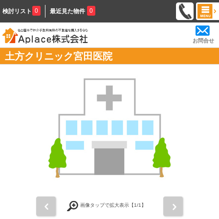
0
0
検討リスト
最近見た物件
お問合せ
土方クリニック宮田医院
前
次
画像タップで拡大表示【
1
/1】