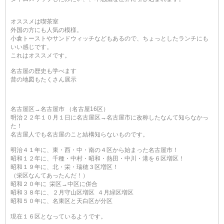
オススメは喫茶室
外国の方にも人気の模様。
小倉トーストやサンドウィッチなどもあるので、ちょっとしたランチにも
いい感じです。
これはオススメです。
名古屋の歴史も学べます
昔の地図もたくさん展示
名古屋区→名古屋市 （名古屋16区）
明治２２年１０月１日に名古屋区→名古屋市に改称したなんて知らなかっ
た！
名古屋人でも名古屋のこと結構知らないものです。
明治４１年に、東・西・中・南の４区から始まった名古屋市！
昭和１２年に、千種・中村・昭和・熱田・中川・港を６区増区！
昭和１９年に、北・栄・瑞穂３区増区！
（栄区なんてあったんだ！）
昭和２０年に 栄区→中区に併合
昭和３８年に、２月守山区増区 ４月緑区増区
昭和５０年に、名東区と天白区が分区
現在１６区となっているようです。