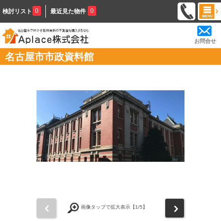
0
0
検討リスト
最近見た物件
お問合せ
名古屋市市政資料館
前
次
画像タップで拡大表示【
1
/5】