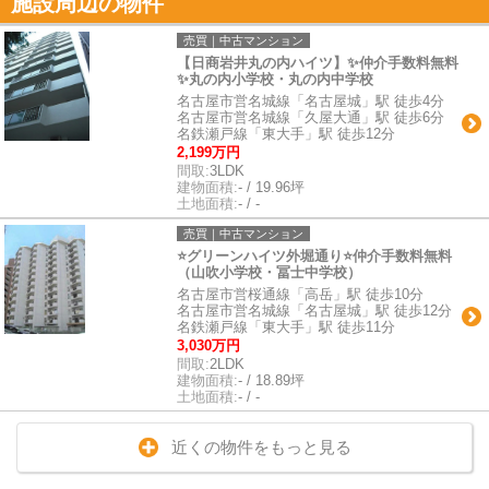
施設周辺の物件
売買｜中古マンション
【日商岩井丸の内ハイツ】✨️仲介手数料無料
✨️丸の内小学校・丸の内中学校
名古屋市営名城線「名古屋城」駅 徒歩4分
名古屋市営名城線「久屋大通」駅 徒歩6分
名鉄瀬戸線「東大手」駅 徒歩12分
2,199万円
間取:
3LDK
建物面積:
- / 19.96坪
土地面積:
- / -
売買｜中古マンション
⭐グリーンハイツ外堀通り⭐仲介手数料無料
（山吹小学校・冨士中学校）
名古屋市営桜通線「高岳」駅 徒歩10分
名古屋市営名城線「名古屋城」駅 徒歩12分
名鉄瀬戸線「東大手」駅 徒歩11分
3,030万円
間取:
2LDK
建物面積:
- / 18.89坪
土地面積:
- / -
近くの物件をもっと見る