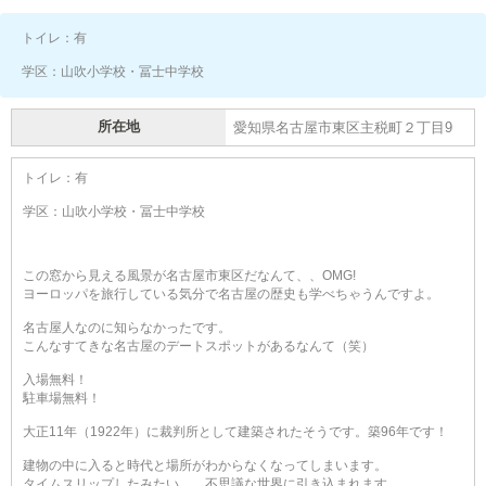
トイレ：有
学区：山吹小学校・冨士中学校
所在地
愛知県名古屋市東区主税町２丁目9
トイレ：有
学区：山吹小学校・冨士中学校
この窓から見える風景が名古屋市東区だなんて、、OMG!
ヨーロッパを旅行している気分で名古屋の歴史も学べちゃうんですよ。
名古屋人なのに知らなかったです。
こんなすてきな名古屋のデートスポットがあるなんて（笑）
入場無料！
駐車場無料！
大正11年（1922年）に裁判所として建築されたそうです。築96年です！
建物の中に入ると時代と場所がわからなくなってしまいます。
タイムスリップしたみたい、、不思議な世界に引き込まれます。