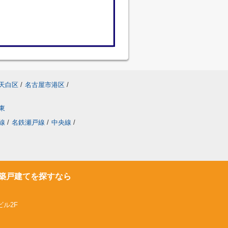
天白区
/
名古屋市港区
/
東
線
/
名鉄瀬戸線
/
中央線
/
築戸建てを探すなら
ビル2F