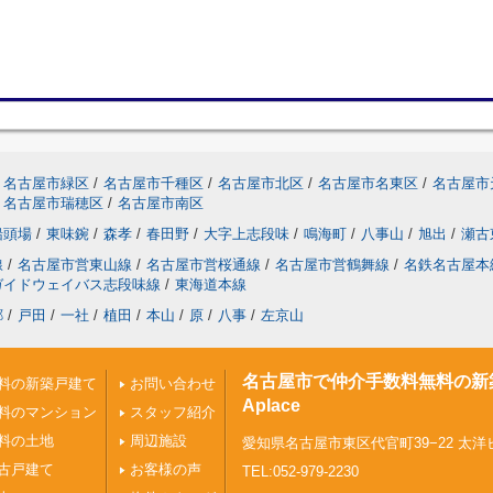
名古屋市緑区
/
名古屋市千種区
/
名古屋市北区
/
名古屋市名東区
/
名古屋市
名古屋市瑞穂区
/
名古屋市南区
船頭場
/
東味鋺
/
森孝
/
春田野
/
大字上志段味
/
鳴海町
/
八事山
/
旭出
/
瀬古
線
/
名古屋市営東山線
/
名古屋市営桜通線
/
名古屋市営鶴舞線
/
名鉄名古屋本
ガイドウェイバス志段味線
/
東海道本線
郷
/
戸田
/
一社
/
植田
/
本山
/
原
/
八事
/
左京山
名古屋市で仲介手数料無料の新
料の新築戸建て
お問い合わせ
Aplace
料のマンション
スタッフ紹介
料の土地
周辺施設
愛知県名古屋市東区代官町39−22 太洋
古戸建て
お客様の声
TEL:052-979-2230