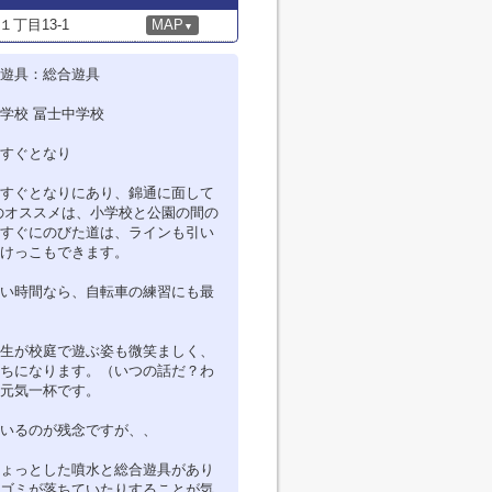
丁目13-1
MAP
▼
遊具：総合遊具
学校 冨士中学校
すぐとなり
すぐとなりにあり、錦通に面して
のオススメは、小学校と公園の間の
すぐにのびた道は、ラインも引い
けっこもできます。
い時間なら、自転車の練習にも最
生が校庭で遊ぶ姿も微笑ましく、
ちになります。（いつの話だ？わ
元気一杯です。
いるのが残念ですが、、
ょっとした噴水と総合遊具があり
ゴミが落ちていたりすることが気