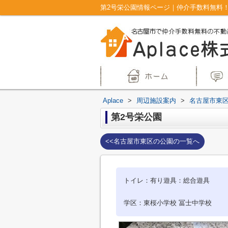
第2号栄公園情報ページ｜仲介手数料無料！名
Aplace
>
周辺施設案内
>
名古屋市東
第2号栄公園
<<名古屋市東区の公園の一覧へ
トイレ：有り遊具：総合遊具
学区：東桜小学校 冨士中学校