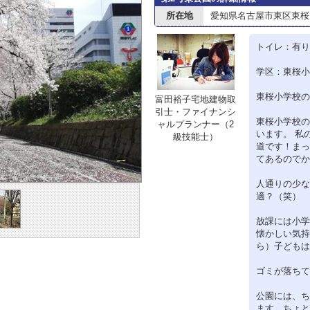
所在地
愛知県名古屋市東区東桜１
トイレ：有り
学区：東桜小
東桜小学校の
富田裕子宅地建物取
引士・ファイナンシ
東桜小学校の
ャルプランナー（2
います。 私
級技能士）
道です！まっ
てあるのでか
人通りの少な
適？（笑）
放課には小学
懐かしい気持
ら）子どもは
ゴミが落ちて
公園には、ち
ます。ちょと