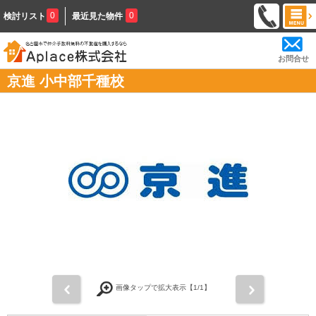
0
0
検討リスト
最近見た物件
お問合せ
京進 小中部千種校
前
次
画像タップで拡大表示【
1
/1】