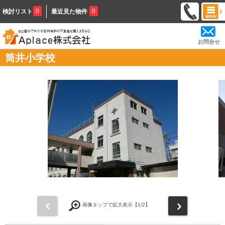
0
0
検討リスト
最近見た物件
お問合せ
筒井小学校
前
次
画像タップで拡大表示【
1
/2】