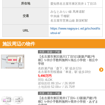
所在地
愛知県名古屋市東区筒井１丁目15
みなとみらい線 馬車道駅
交通
中央線 千種駅
名古屋市営東山線 新栄町駅
https://www.nagoya-c.ed.jp/school/ts
URL
utsui-e/
施設周辺の物件
売買｜新築一戸建
【名古屋市東区徳川1丁目521新築戸建2号
棟】✨️仲介手数料無料✨️旭丘小学校・桜丘中
学校
名鉄瀬戸線「森下」駅 徒歩12分
名古屋市営桜通線「車道」駅 徒歩18分
5,490万円
間取:
4LDK
建物面積:
89.10㎡ / 26.95坪
土地面積:
52.09㎡ / 15.75坪
売買｜新築一戸建
【名古屋市東区筒井1丁目6−13新築戸建1号
棟】✨️仲介手数料無料✨️筒井小学校・あずま