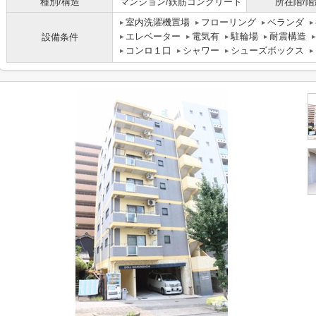
種別/構造
マンション/鉄筋コンクリート
所在階/階
室内洗濯機置場
フローリング
ベランダ
エレベーター
電気有
駐輪場
耐震構造
設備条件
コンロ１口
シャワー
シューズボックス