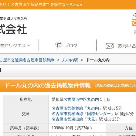
料！名古屋市で新築戸建てを探すならAplace
古屋市交通局名古屋市営鶴舞線
>
丸の内駅
>
ドール丸の内
内
ドール丸の内
の過去掲載物件情報
現況の確認はお気軽にお
所在地
愛知県
名古屋市中区
丸の内
１丁目
名古屋市営鶴舞線
「
丸の内
」駅 徒歩5分
交通
名古屋市営桜通線
「
国際センター
」駅 徒歩7分
名古屋市営東山線
「
伏見
」駅 徒歩13分
築年月（築年数）
1998年 10月 ( 築27年 )
方位