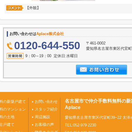
【外観】
お問い合わせは
Aplace株式会社
0120-644-550
〒461-0002
愛知県名古屋市東区代官町39
9：00～19：00 定休日:水曜日
名古屋市で仲介手数料無料の新
料の新築戸建て
お問い合わせ
Aplace
料のマンション
スタッフ紹介
料の土地
周辺施設
愛知県名古屋市東区代官町39−22 太洋
古戸建て
お客様の声
TEL:052-979-2230