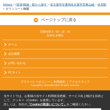
Aplace
>
(賃貸)路線・駅から探す
>
名古屋市交通局名古屋市営東山線
>
伏見駅
>
タウンコート御園
ページトップに戻る
営業時間:9：00～19：00
定休日:水曜日
ホーム
会社概要
お問い合わせ
PCサイト
プライバシーポリシー
利用規約
｜アクセスマップ
｜
Copyright(c) Aplace株式会社 All rights reserved.
当サイトでは、お客様の当サイト利用状況把握、サービス向上検討を目的と
して、クッキー（Cookie）を使用しています。
詳しくは、当社の
「Cookieの取扱いについて」
をご確認ください。