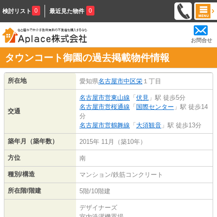
0
0
検討リスト
最近見た物件
お問合せ
タウンコート御園の過去掲載物件情報
所在地
愛知県
名古屋市中区
栄
１丁目
名古屋市営東山線
「
伏見
」駅 徒歩5分
名古屋市営桜通線
「
国際センター
」駅 徒歩14
交通
分
名古屋市営鶴舞線
「
大須観音
」駅 徒歩13分
築年月（築年数）
2015年 11月（築10年）
方位
南
種別/構造
マンション/鉄筋コンクリート
所在階/階建
5階/10階建
デザイナーズ
室内洗濯機置場