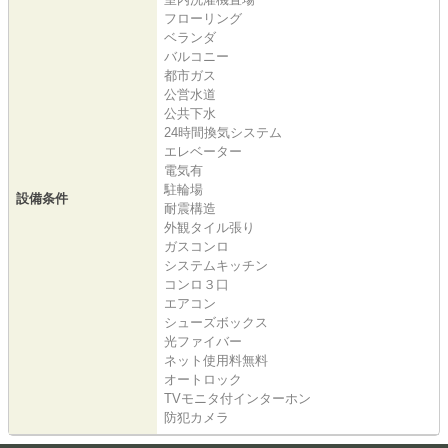
フローリング
ベランダ
バルコニー
都市ガス
公営水道
公共下水
24時間換気システム
エレベーター
電気有
駐輪場
設備条件
耐震構造
外観タイル張り
ガスコンロ
システムキッチン
コンロ３口
エアコン
シューズボックス
光ファイバー
ネット使用料無料
オートロック
TVモニタ付インターホン
防犯カメラ