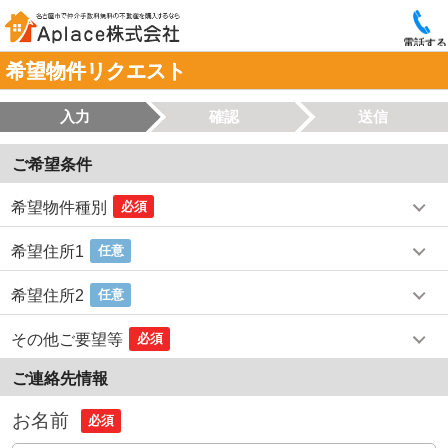
電話する
希望物件リクエスト
入力
確認
送信
ご希望条件
希望物件種別
必須
希望住所1
任意
希望住所2
任意
その他ご要望等
必須
ご連絡先情報
お名前
必須