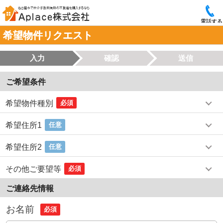
電話する
希望物件リクエスト
入力
確認
送信
ご希望条件
希望物件種別
必須
希望住所1
任意
希望住所2
任意
その他ご要望等
必須
ご連絡先情報
お名前
必須