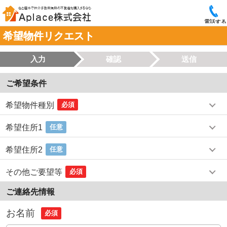
電話する
希望物件リクエスト
入力
確認
送信
ご希望条件
希望物件種別
必須
希望住所1
任意
希望住所2
任意
その他ご要望等
必須
ご連絡先情報
お名前
必須