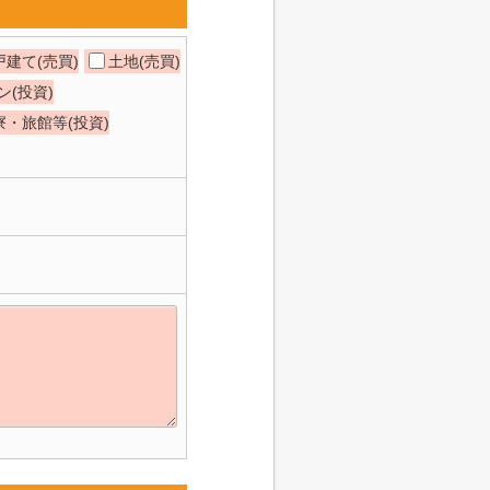
建て(売買)
土地(売買)
(投資)
寮・旅館等(投資)