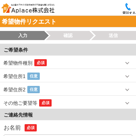
電話する
希望物件リクエスト
入力
確認
送信
ご希望条件
希望物件種別
必須
希望住所1
任意
希望住所2
任意
その他ご要望等
必須
ご連絡先情報
お名前
必須