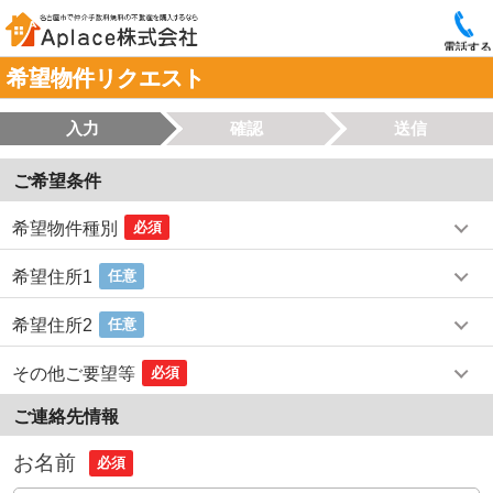
電話する
希望物件リクエスト
入力
確認
送信
ご希望条件
希望物件種別
必須
希望住所1
任意
希望住所2
任意
その他ご要望等
必須
ご連絡先情報
お名前
必須