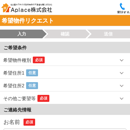
電話する
希望物件リクエスト
入力
確認
送信
ご希望条件
希望物件種別
必須
希望住所1
任意
希望住所2
任意
その他ご要望等
必須
ご連絡先情報
お名前
必須