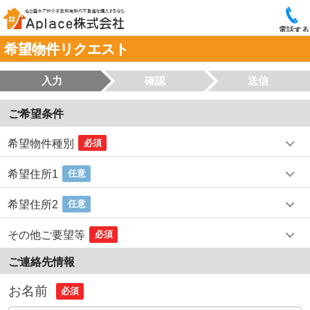
電話する
希望物件リクエスト
入力
確認
送信
ご希望条件
希望物件種別
必須
希望住所1
任意
希望住所2
任意
その他ご要望等
必須
ご連絡先情報
お名前
必須