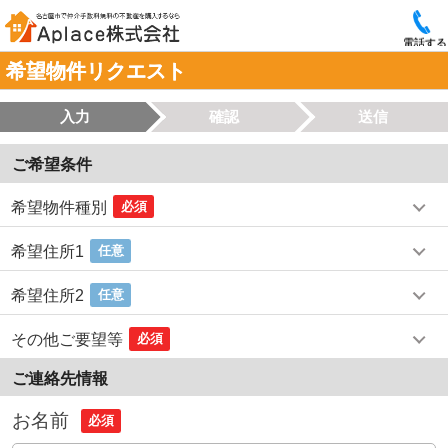
電話する
希望物件リクエスト
入力
確認
送信
ご希望条件
希望物件種別
必須
希望住所1
任意
希望住所2
任意
その他ご要望等
必須
ご連絡先情報
お名前
必須