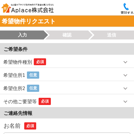
電話する
希望物件リクエスト
入力
確認
送信
ご希望条件
希望物件種別
必須
希望住所1
任意
希望住所2
任意
その他ご要望等
必須
ご連絡先情報
お名前
必須