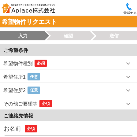
電話する
希望物件リクエスト
入力
確認
送信
ご希望条件
希望物件種別
必須
希望住所1
任意
希望住所2
任意
その他ご要望等
必須
ご連絡先情報
お名前
必須