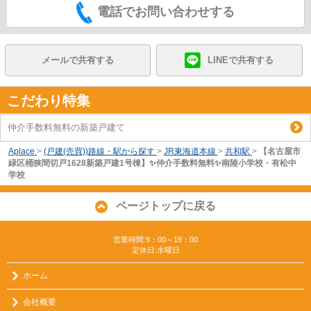
電話でお問い合わせする
メールで共有する
LINEで共有する
こだわり特集
仲介手数料無料の新築戸建て
Aplace
>
(戸建(売買))路線・駅から探す
>
JR東海道本線
>
共和駅
>
【名古屋市
緑区桶狭間切戸1628新築戸建1号棟】✨️仲介手数料無料✨️南陵小学校・有松中
学校
ページトップに戻る
営業時間:9：00～19：00
定休日:水曜日
ホーム
会社概要