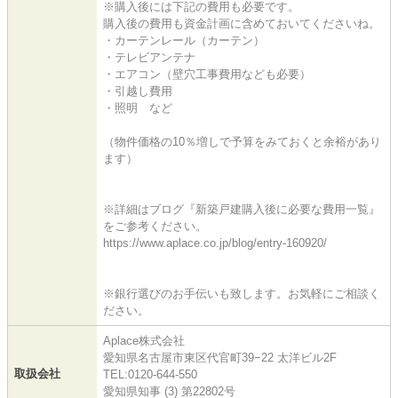
※購入後には下記の費用も必要です。
購入後の費用も資金計画に含めておいてくださいね。
・カーテンレール（カーテン）
・テレビアンテナ
・エアコン（壁穴工事費用なども必要）
・引越し費用
・照明 など
（物件価格の10％増しで予算をみておくと余裕があり
ます）
※詳細はブログ『新築戸建購入後に必要な費用一覧』
をご参考ください。
https://www.aplace.co.jp/blog/entry-160920/
※銀行選びのお手伝いも致します。お気軽にご相談く
ださい。
Aplace株式会社
愛知県名古屋市東区代官町39−22 太洋ビル2F
取扱会社
TEL:0120-644-550
愛知県知事 (3) 第22802号