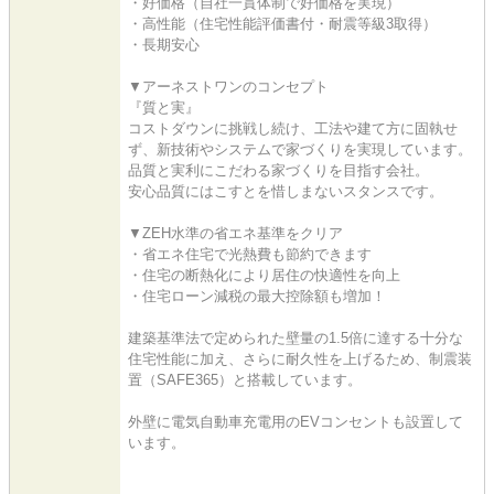
・好価格（自社一貫体制で好価格を実現）
・高性能（住宅性能評価書付・耐震等級3取得）
・長期安心
▼アーネストワンのコンセプト
『質と実』
コストダウンに挑戦し続け、工法や建て方に固執せ
ず、新技術やシステムで家づくりを実現しています。
品質と実利にこだわる家づくりを目指す会社。
安心品質にはこすとを惜しまないスタンスです。
▼ZEH水準の省エネ基準をクリア
・省エネ住宅で光熱費も節約できます
・住宅の断熱化により居住の快適性を向上
・住宅ローン減税の最大控除額も増加！
建築基準法で定められた壁量の1.5倍に達する十分な
住宅性能に加え、さらに耐久性を上げるため、制震装
置（SAFE365）と搭載しています。
外壁に電気自動車充電用のEVコンセントも設置して
います。