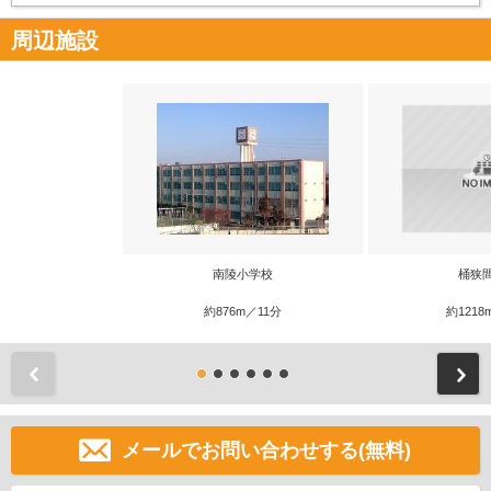
周辺施設
南陵小学校
桶狭
約876m／11分
約1218
前
メールでお問い合わせする(無料)