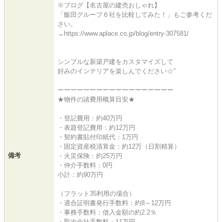
※ブログ【名古屋の建売おしゃれ】
「飯田グループ６社を比較してみた！」もご参考くだ
さい。
→https://www.aplace.co.jp/blog/entry-307581/
シンプルな新築戸建をカスタマイズして
好みのインテリアを楽しんでください☆”
ーーーーーーーーーーーーーーーーーー
★物件の諸費用概算目安★
・登記費用：約40万円
・表題登記費用：約12万円
・契約書貼付印紙代：1万円
・固定資産税清算金：約12万（日割精算）
備考
・火災保険：約25万円
・仲介手数料：0円
小計：約90万円
（フラット35利用の場合）
・適合証明書発行手数料：約8～12万円
・事務手数料：借入金額の約2.2％
・取次会社手数料：11万円