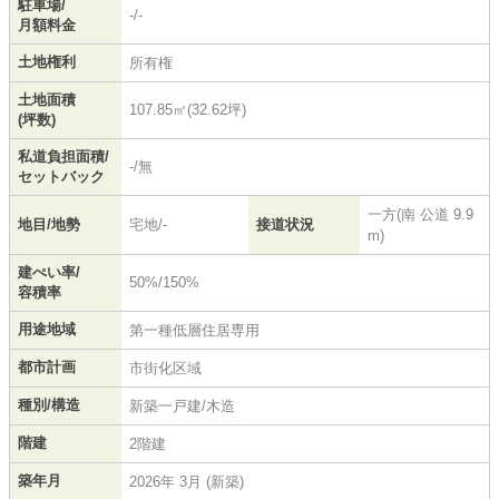
駐車場/
-/-
月額料金
土地権利
所有権
土地面積
107.85㎡(32.62坪)
(坪数)
私道負担面積/
-/無
セットバック
一方(南 公道 9.9
地目/地勢
宅地/-
接道状況
m)
建ぺい率/
50%/150%
容積率
用途地域
第一種低層住居専用
都市計画
市街化区域
種別/構造
新築一戸建/木造
階建
2階建
築年月
2026年 3月 (新築)