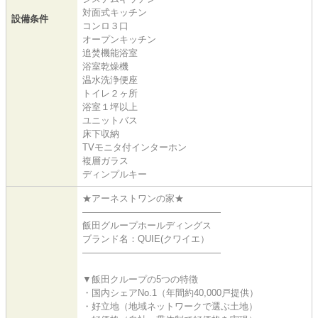
対面式キッチン
設備条件
コンロ３口
オープンキッチン
追焚機能浴室
浴室乾燥機
温水洗浄便座
トイレ２ヶ所
浴室１坪以上
ユニットバス
床下収納
TVモニタ付インターホン
複層ガラス
ディンプルキー
★アーネストワンの家★
―――――――――――――――
飯田グループホールディングス
ブランド名：QUIE(クワイエ）
―――――――――――――――
▼飯田クループの5つの特徴
・国内シェアNo.1（年間約40,000戸提供）
・好立地（地域ネットワークで選ぶ土地）