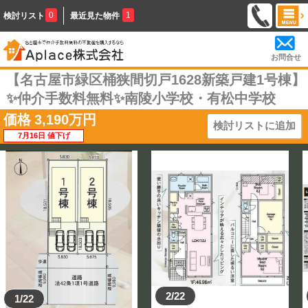
0
1
検討リスト
最近見た物件
お問合せ
【名古屋市緑区桶狭間切戸1628新築戸建1号棟】
✨️仲介手数料無料✨️南陵小学校・有松中学校
価格
3,190
万円
検討リストに追加
7月16日 値下げ
2/22
1/22