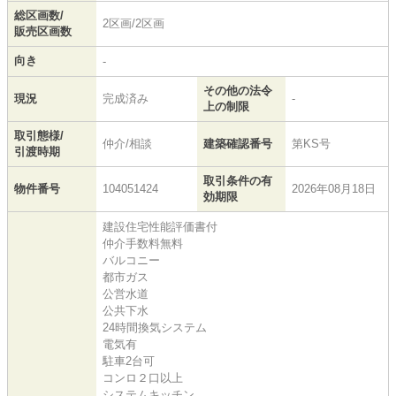
総区画数/
2区画/2区画
販売区画数
向き
-
その他の法令
現況
完成済み
-
上の制限
取引態様/
仲介/相談
建築確認番号
第KS号
引渡時期
取引条件の有
物件番号
104051424
2026年08月18日
効期限
建設住宅性能評価書付
仲介手数料無料
バルコニー
都市ガス
公営水道
公共下水
24時間換気システム
電気有
駐車2台可
コンロ２口以上
システムキッチン