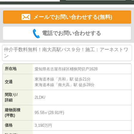
メールでお問い合わせする(無料)
電話でお問い合わせする
仲介手数料無料！南大高駅バス９分！施工：アーネストワ
ン
所在地
愛知県
名古屋市緑区
桶狭間切戸
1628
東海道本線
「
共和
」駅 徒歩21分
交通
東海道本線
「
南大高
」駅 徒歩28分
間取り/
2LDK/
詳細
建物面積
95.58㎡(28.91坪)
(坪数)
価格
3,190万円