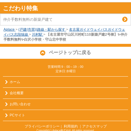
こだわり特集
仲介手数料無料の新築戸建て
Aplace
>
(戸建(売買))路線・駅から探す
>
名古屋ガイドウェイバスガイドウェ
イバス志段味線
>
川村駅
>
【名古屋市守山区川村町110新築戸建2号棟】✨️仲介
手数料無料✨️白沢小学校・守山北中学校
ページトップに戻る
営業時間:9：00～19：00
定休日:水曜日
ホーム
会社概要
お問い合わせ
PCサイト
プライバシーポリシー
利用規約
｜アクセスマップ
｜
Copyright(c) Aplace株式会社 All rights reserved.