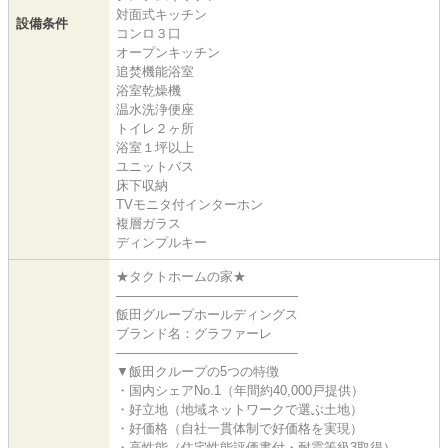
対面式キッチン
設備条件
コンロ３口
オープンキッチン
追焚機能浴室
浴室乾燥機
温水洗浄便座
トイレ２ヶ所
浴室１坪以上
ユニットバス
床下収納
TVモニタ付インターホン
複層ガラス
ディンプルキー
★タクトホームの家★
――――――――――――――
飯田グループホールディングス
ブランド名：グラファーレ
――――――――――――――
▼飯田クループの5つの特徴
・国内シェアNo.1（年間約40,000戸提供）
・好立地（地域ネットワークで選ぶ土地）
・好価格（自社一貫体制で好価格を実現）
・高性能（住宅性能評価書付・耐震等級3取得）