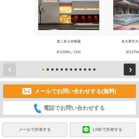
第二富士幼稚園
名古屋市大
約1100m／14分
約1175
前
メールでお問い合わせする(無料)
電話でお問い合わせする
メールで共有する
LINEで共有する