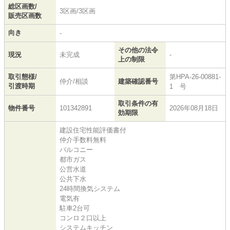
総区画数/
3区画/3区画
販売区画数
向き
-
その他の法令
現況
未完成
-
上の制限
取引態様/
第HPA-26-00881-
仲介/相談
建築確認番号
引渡時期
1 号
取引条件の有
物件番号
101342891
2026年08月18日
効期限
建設住宅性能評価書付
仲介手数料無料
バルコニー
都市ガス
公営水道
公共下水
24時間換気システム
電気有
駐車2台可
コンロ２口以上
システムキッチン