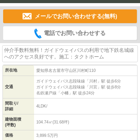
メールでお問い合わせする(無料)
電話でお問い合わせする
仲介手数料無料！ガイドウェイバスの利用で地下鉄名城線
へのアクセス良好です。施工：タクトホーム
所在地
愛知県
名古屋市守山区
川村町
110
ガイドウェイバス志段味線
「
川村
」駅 徒歩6分
交通
ガイドウェイバス志段味線
「
川宮
」駅 徒歩8分
名鉄瀬戸線
「
小幡
」駅 徒歩24分
間取り/
4LDK/
詳細
建物面積
104.74㎡(31.68坪)
(坪数)
価格
3,899.5万円