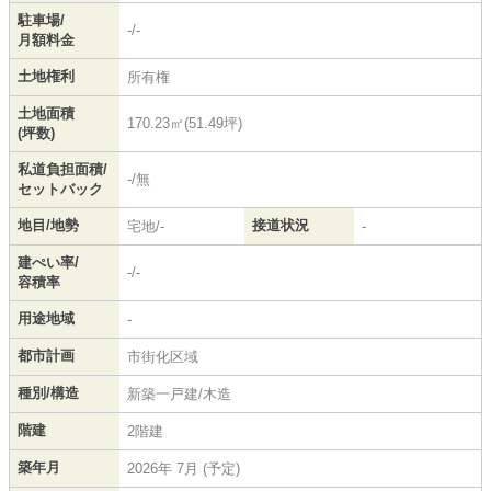
駐車場/
-/-
月額料金
土地権利
所有権
土地面積
170.23㎡(51.49坪)
(坪数)
私道負担面積/
-/無
セットバック
地目/地勢
接道状況
宅地/-
-
建ぺい率/
-/-
容積率
用途地域
-
都市計画
市街化区域
種別/構造
新築一戸建/木造
階建
2階建
築年月
2026年 7月 (予定)