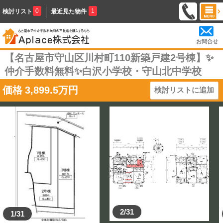
0
1
検討リスト
最近見た物件
お問合せ
【名古屋市守山区川村町110新築戸建2号棟】✨️
仲介手数料無料✨️白沢小学校・守山北中学校
価格
3,899.5
万円
検討リストに追加
2/31
1/31