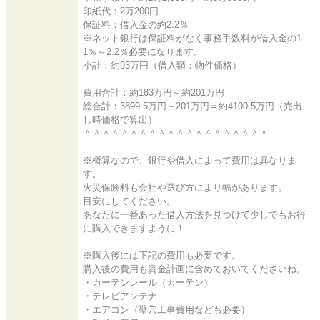
印紙代：2万200円
保証料：借入金の約2.2％
※ネット銀行は保証料がなく事務手数料が借入金の1.
1％～2.2％必要になります。
小計：約93万円（借入額：物件価格）
費用合計：約183万円～約201万円
総合計：3899.5万円＋201万円＝約4100.5万円（売出
し時価格で算出）
＾＾＾＾＾＾＾＾＾＾＾＾＾＾＾＾＾＾＾＾
※概算なので、銀行や借入によって費用は異なりま
す。
火災保険料も会社や選び方により幅があります。
目安にしてください。
あなたに一番あった借入方法を見つけて少しでもお得
に購入できますように！
※購入後には下記の費用も必要です。
購入後の費用も資金計画に含めておいてくださいね。
・カーテンレール（カーテン）
・テレビアンテナ
・エアコン（壁穴工事費用なども必要）