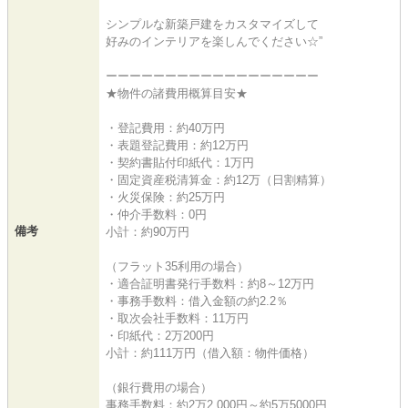
シンプルな新築戸建をカスタマイズして
好みのインテリアを楽しんでください☆”
ーーーーーーーーーーーーーーーーーー
★物件の諸費用概算目安★
・登記費用：約40万円
・表題登記費用：約12万円
・契約書貼付印紙代：1万円
・固定資産税清算金：約12万（日割精算）
・火災保険：約25万円
・仲介手数料：0円
備考
小計：約90万円
（フラット35利用の場合）
・適合証明書発行手数料：約8～12万円
・事務手数料：借入金額の約2.2％
・取次会社手数料：11万円
・印紙代：2万200円
小計：約111万円（借入額：物件価格）
（銀行費用の場合）
事務手数料：約2万2,000円～約5万5000円