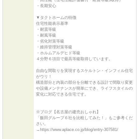
・長期安心
▼タクトホームの特徴
住宅性能表示基準
・耐震等級
・耐風等級
・劣化対策等級
・維持管理対策等級
・ホルムアルデヒド等級
４分野６項目で最高等級取得しています。
自由な間取りを実現するスケルトン・インフィル住宅
がウリ！
構造部分と内装の部分を分離できる設計で間取り変更
や設備メンテナンスが簡単にでき、ライフスタイルの
変化に対応できる住宅です。
※ブログ【名古屋の建売おしゃれ】
「飯田グループ６社を比較してみた！」もご参考くだ
さい。
→https://www.aplace.co.jp/blog/entry-307581/