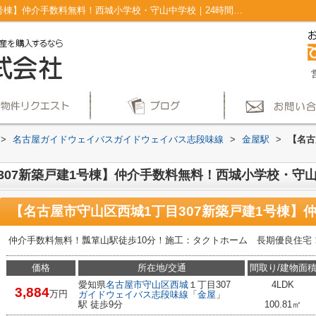
【名古屋市守山区西城1丁目307新築戸建1号棟】仲介手数料無料！西城小学校・守山中学校｜24時間換気システム 駐車２台可 火災警報器(報知器) バルコニー 浄水器｜仲介手数料無料！名古屋市で新築戸建てを探すならAplace
>
名古屋ガイドウェイバスガイドウェイバス志段味線
>
金屋駅
>
【名古
307新築戸建1号棟】仲介手数料無料！西城小学校・守
仲介手数料無料！瓢箪山駅徒歩10分！施工：タクトホーム 長期優良住宅
価格
所在地/交通
間取り/建物面
愛知県
名古屋市守山区
西城
１丁目307
4LDK
3,884
万円
ガイドウェイバス志段味線
「
金屋
」
駅 徒歩9分
100.81㎡