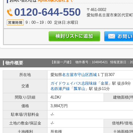
お問い合わせは
Aplace株式会社まで
0120-644-550
〒461-0002
愛知県名古屋市東区代官町39
9：00～19：00 定休日:水曜日
【新築一戸建】
物件番号：104845421
情報更新日：20
物件概要
所在地
愛知県
名古屋市守山区
西城
１丁目307
ガイドウェイバス志段味線
「
金屋
」駅 徒歩9分
交通
名鉄瀬戸線
「
瓢箪山
」駅 徒歩11分
間取り/詳細
4LDK/
建物面積(坪
価格
3,884万円
駐車場/月額料金
-/-
土地の敷金/保証金
-/-
借地料/借地
土地権利
所有権
土地面積(坪