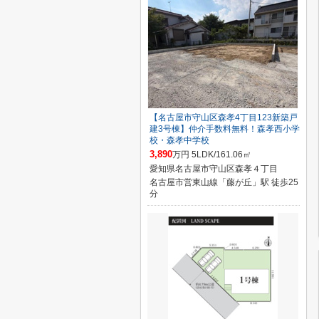
【名古屋市守山区森孝4丁目123新築戸
建3号棟】仲介手数料無料！森孝西小学
校・森孝中学校
3,890
万円 5LDK/161.06㎡
愛知県名古屋市守山区森孝４丁目
名古屋市営東山線「藤が丘」駅 徒歩25
分