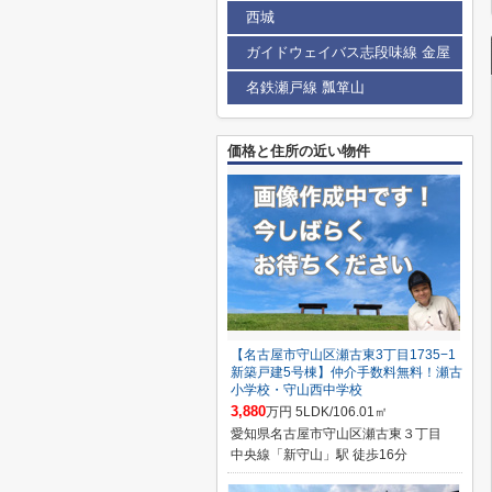
西城
ガイドウェイバス志段味線 金屋
名鉄瀬戸線 瓢箪山
価格と住所の近い物件
【名古屋市守山区瀬古東3丁目1735−1
新築戸建5号棟】仲介手数料無料！瀬古
小学校・守山西中学校
3,880
万円 5LDK/106.01㎡
愛知県名古屋市守山区瀬古東３丁目
中央線「新守山」駅 徒歩16分