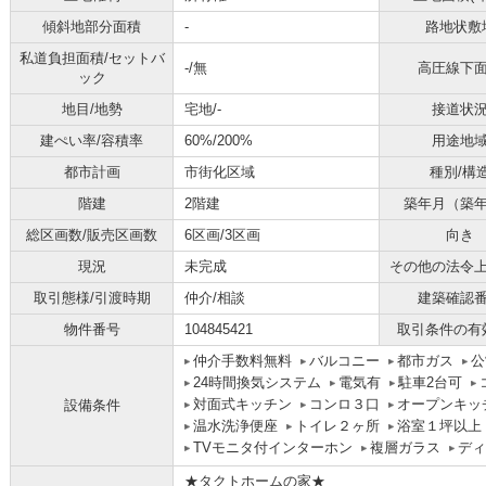
傾斜地部分面積
-
路地状敷
私道負担面積/セットバ
-/無
高圧線下
ック
地目/地勢
宅地/-
接道状
建ぺい率/容積率
60%/200%
用途地
都市計画
市街化区域
種別/構
階建
2階建
築年月（築
総区画数/販売区画数
6区画/3区画
向き
現況
未完成
その他の法令
取引態様/引渡時期
仲介/相談
建築確認
物件番号
104845421
取引条件の有
仲介手数料無料
バルコニー
都市ガス
公
24時間換気システム
電気有
駐車2台可
対面式キッチン
コンロ３口
オープンキッ
設備条件
温水洗浄便座
トイレ２ヶ所
浴室１坪以上
TVモニタ付インターホン
複層ガラス
ディ
★タクトホームの家★