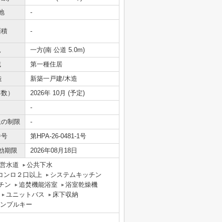
地
-
面積
-
況
一方(南 公道 5.0m)
域
第一種住居
造
新築一戸建/木造
年数）
2026年 10月 (予定)
-
上の制限
-
番号
第HPA-26-0481-1号
効期限
2026年08月18日
営水道
公共下水
コンロ２口以上
システムキッチン
チン
追焚機能浴室
浴室乾燥機
ユニットバス
床下収納
ンプルキー