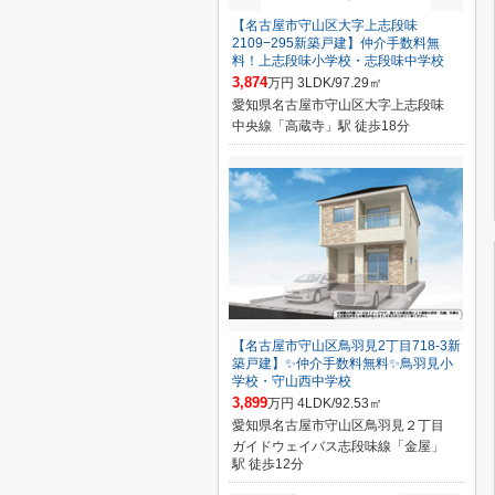
【名古屋市守山区大字上志段味
2109−295新築戸建】仲介手数料無
料！上志段味小学校・志段味中学校
3,874
万円 3LDK/97.29㎡
愛知県名古屋市守山区大字上志段味
中央線「高蔵寺」駅 徒歩18分
【名古屋市守山区鳥羽見2丁目718-3新
築戸建】✨️仲介手数料無料✨️鳥羽見小
学校・守山西中学校
3,899
万円 4LDK/92.53㎡
愛知県名古屋市守山区鳥羽見２丁目
ガイドウェイバス志段味線「金屋」
駅 徒歩12分