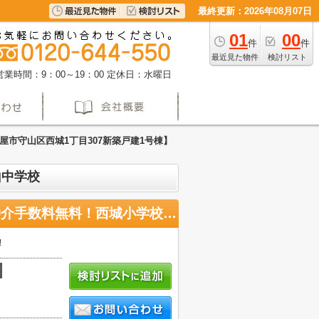
最終更新：2026年08月07日
01
00
件
件
最近見た物件
検討リスト
営業時間：9：00～19：00
定休日：水曜日
屋市守山区西城1丁目307新築戸建1号棟】
山中学校
【名古屋市守山区西城1丁目307新築戸建1号棟】仲介手数料無料！西城小学校・守山中学校
！
積