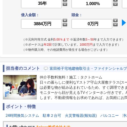
借入金額：
頭金：
（※元利均等方式 金利
5.00％まで
※返済年数
5～50
年まで入力できます）
（※ボーナスは
年2回
で計算しています。
1000万円
まで入力できます）
（※物件購入時、その他諸費用が発生する場合がございます）
担当者のコメント
富田裕子宅地建物取引士・ファイナンシャルプ
仲介手数料無料！施工：タクトホーム
日々の暮らしに便利なYストア守山大屋敷テラス(スー
は必要な物が組み込まれているため、すぐ調理でき
モニターから顔が見えるTVインターホン付きです。A
します。不動産情報をお求めであれば、お気軽にお
ポイント・特徴
24時間換気システム
駐車２台可
火災警報器(報知器)
バルコニー
浄