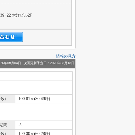
−22 太洋ビル2F
情報の見方
26年08月04日
次回更新予定日：2026年08月18日
数)
100.81㎡(30.49坪)
期間
-/-
数)
199.30㎡(60.28坪)