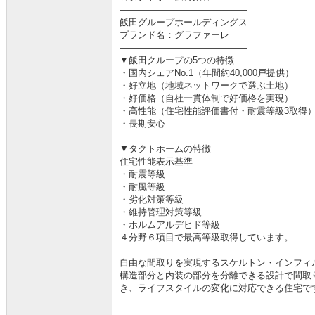
――――――――――――――
飯田グループホールディングス
ブランド名：グラファーレ
――――――――――――――
▼飯田クループの5つの特徴
・国内シェアNo.1（年間約40,000戸提供）
・好立地（地域ネットワークで選ぶ土地）
・好価格（自社一貫体制で好価格を実現）
・高性能（住宅性能評価書付・耐震等級3取得
・長期安心
▼タクトホームの特徴
住宅性能表示基準
・耐震等級
・耐風等級
・劣化対策等級
・維持管理対策等級
・ホルムアルデヒド等級
４分野６項目で最高等級取得しています。
自由な間取りを実現するスケルトン・インフィ
構造部分と内装の部分を分離できる設計で間取
き、ライフスタイルの変化に対応できる住宅で