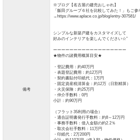
※ブログ【名古屋の建売おしゃれ】
「飯田グループ６社を比較してみた！」もご参
→https://www.aplace.co.jp/blog/entry-307581/
シンプルな新築戸建をカスタマイズして
好みのインテリアを楽しんでください☆”
ーーーーーーーーーーーーーーーーーー
★物件の諸費用概算目安★
・登記費用：約40万円
・表題登記費用：約12万円
・契約書貼付印紙代：1万円
・固定資産税清算金：約12万（日割精算）
備考
・火災保険：約25万円
・仲介手数料：0円
小計：約90万円
（フラット35利用の場合）
・適合証明書発行手数料：約8～12万円
・事務手数料：借入金額の約2.2％
・取次会社手数料：11万円
・印紙代：2万200円
小計：約110万円（借入額：物件価格）