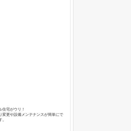
）
ル住宅がウリ！
り変更や設備メンテナンスが簡単にで
す。