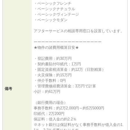
・ベーシックフレンチ
・ベーシックナチュラル
・ベーシックヴィンテージ
・ベーシックモダン
アフターサービスの相談専用窓口を設置しています。
ーーーーーーーーーーーーーーーーーー
★物件の諸費用概算目安★
・登記費用：約30万円
・契約書貼付印紙代：1万円
・固定資産税清算金：約12万（日割精算）
・火災保険：約15万円
・仲介手数料：0円
・管理費修繕費清算金：3万円で計算
備考
小計：約61万円
（銀行費用の場合）
事務手数料：約2万2,000円～約5万5000円
印紙代：2万200円
保証料：借入金の約2.2％
※ネット銀行は保証料がなく事務手数料が借入金の1.