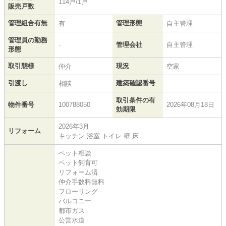
114戸/1戸
販売戸数
管理組合有無
管理形態
有
自主管理
管理員の勤務
-
管理会社
自主管理
形態
取引態様
現況
仲介
空家
引渡し
建築確認番号
相談
-
取引条件の有
物件番号
100788050
2026年08月18日
効期限
2026年3月
リフォーム
キッチン 浴室 トイレ 壁 床
ペット相談
ペット飼育可
リフォーム済
仲介手数料無料
フローリング
バルコニー
都市ガス
公営水道