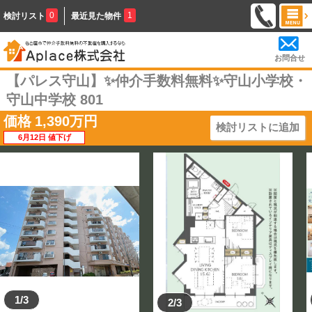
0
1
検討リスト
最近見た物件
お問合せ
【パレス守山】✨️仲介手数料無料✨️守山小学校・
守山中学校 801
価格
1,390
万円
検討リストに追加
6月12日 値下げ
1/3
2/3