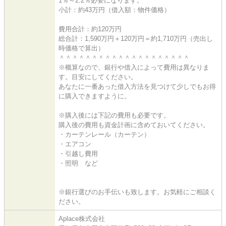
1％～2.2％必要になります。
小計：約43万円（借入額：物件価格）
費用合計：約120万円
総合計：1,590万円＋120万円＝約1,710万円（売出し
時価格で算出）
＾＾＾＾＾＾＾＾＾＾＾＾＾＾＾＾＾＾＾＾
※概算なので、銀行や借入によって費用は異なりま
す。目安にしてください。
あなたに一番あった借入方法を見つけて少しでもお得
に購入できますように。
※購入後には下記の費用も必要です。
購入後の費用も資金計画に含めておいてください。
・カーテンレール（カーテン）
・エアコン
・引越し費用
・照明 など
※銀行選びのお手伝いも致します。お気軽にご相談く
ださい。
Aplace株式会社