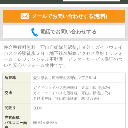
メールでお問い合わせする(無料)
電話でお問い合わせする
仲介手数料無料！守山自衛隊前駅徒歩９分！ガイドウェイ
バス金谷駅徒歩２分！地下鉄名城線アクセス良好！リフォ
ーム：レジデンシャル不動産 アフターサービス保証のつ
いた安心リフォーム物件です。
所在地
愛知県
名古屋市守山区
守山
２丁目8-14
ガイドウェイバス志段味線
「
金屋
」駅 徒歩2分
交通
ガイドウェイバス志段味線
「
守山
」駅 徒歩7分
名鉄瀬戸線
「
守山自衛隊前
」駅 徒歩9分
間取り
2LDK
専有面積/
バルコニー面
66.64㎡/8.68㎡
積