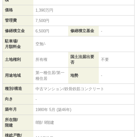
価格
1,390万円
管理費
7,500円
修繕積立金
修繕積立基金
6,500円
-
駐車場/
空無/-
月額料金
国土法届出要
土地権利
所有権
不要
否
第一種住居/第一
用途地域
地勢
-
種住居
種別/構造
中古マンション/鉄骨鉄筋コンクリート
向き
-
築年月
1980年 5月 (築46年)
所在階/
8階/ 9階建
階建
棟総戸数/