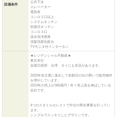
公共下水
設備条件
エレベーター
電気有
コンロ２口以上
システムキッチン
対面式キッチン
コンロ３口
温水洗浄便座
洗髪洗面化粧台
TVモニタ付インターホン
★レジデンシャル不動産★
東京本社
全国21箇所 台湾 タイにも支店があります。
2020年名古屋に進出して依頼日の出の勢いで販売物件
を増やしています。
2023年の売上が365億円！年々売上高を伸ばしている
会社です。
4つのスタイルセレクトで中古の再生事業を行ってい
ます。
シンプルでスッキリしたデザインです。