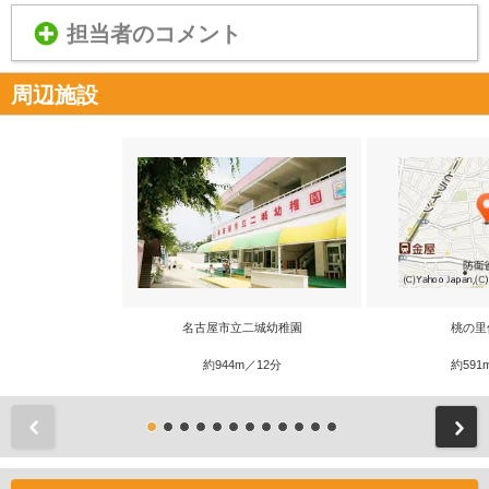
担当者のコメント
周辺施設
名古屋市立二城幼稚園
桃の里
約944m／12分
約591
前