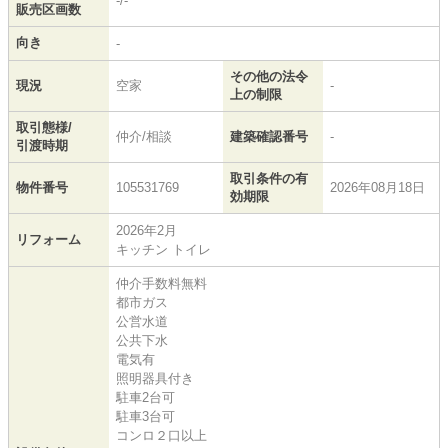
-/-
販売区画数
向き
-
その他の法令
現況
空家
-
上の制限
取引態様/
仲介/相談
建築確認番号
-
引渡時期
取引条件の有
物件番号
105531769
2026年08月18日
効期限
2026年2月
リフォーム
キッチン トイレ
仲介手数料無料
都市ガス
公営水道
公共下水
電気有
照明器具付き
駐車2台可
駐車3台可
コンロ２口以上