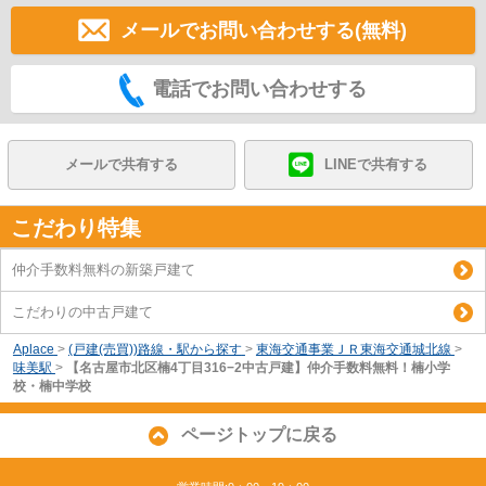
メールでお問い合わせする(無料)
電話でお問い合わせする
メールで共有する
LINEで共有する
こだわり特集
仲介手数料無料の新築戸建て
こだわりの中古戸建て
Aplace
>
(戸建(売買))路線・駅から探す
>
東海交通事業ＪＲ東海交通城北線
>
味美駅
>
【名古屋市北区楠4丁目316−2中古戸建】仲介手数料無料！楠小学
校・楠中学校
ページトップに戻る