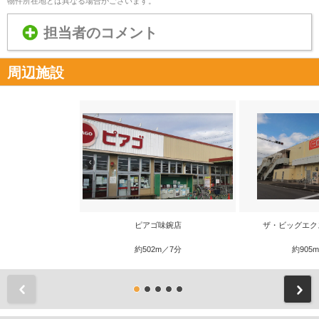
物件所在地とは異なる場合がございます。
担当者のコメント
周辺施設
ピアゴ味鋺店
ザ・ビッグエク
約502m／7分
約905
前