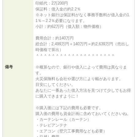
印紙代：2万200円
保証料：借入金の約2.2％
※ネット銀行は保証料がなく事務手数料が借入金の1.
1％～2.2％必要になります。
小計：約62万円（借入額：物件価格）
費用合計：約140万円
総合計：2,499万円＋140万円＝約2,639万円（売出し
時価格で算出）
＾＾＾＾＾＾＾＾＾＾＾＾＾＾＾＾＾＾＾＾
備考
※概算なので、銀行や借入によって費用は異なりま
す。
火災保険料も会社や選び方により幅があります。
目安にしてください。
あなたに一番あった借入方法を見つけて少しでもお得
に購入できますように！
※購入後には下記の費用も必要です。
購入後の費用も資金計画に含めておいてくださいね。
・カーテンレール（カーテン）
・テレビアンテナ
・エアコン（壁穴工事費用なども必要）
・引越し費用