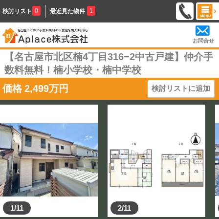
0
1
検討リスト
最近見た物件
お問合せ
【名古屋市北区楠4丁目316−2中古戸建】仲介手
数料無料！楠小学校・楠中学校
価格
2,499
万円
検討リストに追加
1/11
2/11