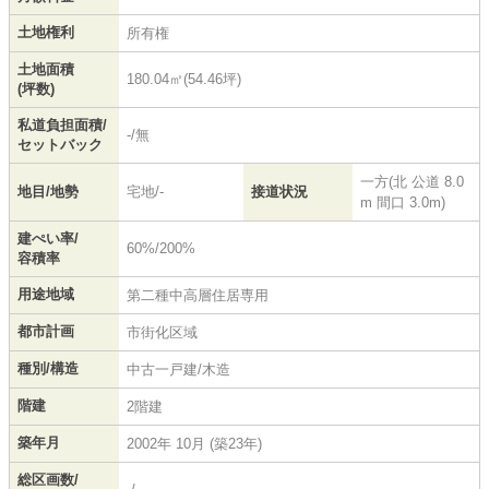
土地権利
所有権
土地面積
180.04㎡(54.46坪)
(坪数)
私道負担面積/
-/無
セットバック
一方(北 公道 8.0
地目/地勢
宅地/-
接道状況
m 間口 3.0m)
建ぺい率/
60%/200%
容積率
用途地域
第二種中高層住居専用
都市計画
市街化区域
種別/構造
中古一戸建/木造
階建
2階建
築年月
2002年 10月 (築23年)
総区画数/