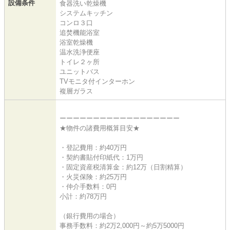
設備条件
食器洗い乾燥機
システムキッチン
コンロ３口
追焚機能浴室
浴室乾燥機
温水洗浄便座
トイレ２ヶ所
ユニットバス
TVモニタ付インターホン
複層ガラス
ーーーーーーーーーーーーーーーーーー
★物件の諸費用概算目安★
・登記費用：約40万円
・契約書貼付印紙代：1万円
・固定資産税清算金：約12万（日割精算）
・火災保険：約25万円
・仲介手数料：0円
小計：約78万円
（銀行費用の場合）
事務手数料：約2万2,000円～約5万5000円