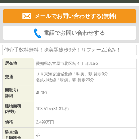
メールでお問い合わせする(無料)
電話でお問い合わせする
仲介手数料無料！味美駅徒歩9分！リフォーム済み！
所在地
愛知県
名古屋市北区
楠
４丁目316-2
ＪＲ東海交通城北線
「
味美
」駅 徒歩9分
交通
名鉄小牧線
「
味鋺
」駅 徒歩20分
間取り/
4LDK/
詳細
建物面積
103.51㎡(31.31坪)
(坪数)
価格
2,499万円
駐車場/
-/-
月額料金