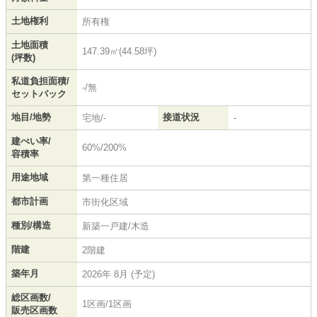
土地権利
所有権
土地面積
147.39㎡(44.58坪)
(坪数)
私道負担面積/
-/無
セットバック
地目/地勢
接道状況
宅地/-
-
建ぺい率/
60%/200%
容積率
用途地域
第一種住居
都市計画
市街化区域
種別/構造
新築一戸建/木造
階建
2階建
築年月
2026年 8月 (予定)
総区画数/
1区画/1区画
販売区画数