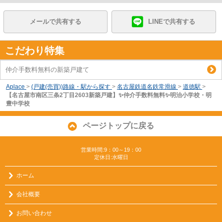
メールで共有する
LINEで共有する
こだわり特集
仲介手数料無料の新築戸建て
Aplace
>
(戸建(売買))路線・駅から探す
>
名古屋鉄道名鉄常滑線
>
道徳駅
>
【名古屋市南区三条2丁目2603新築戸建】✨️仲介手数料無料✨️明治小学校・明
豊中学校
ページトップに戻る
営業時間:9：00～19：00
定休日:水曜日
ホーム
会社概要
お問い合わせ