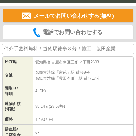
メールでお問い合わせする(無料)
電話でお問い合わせする
仲介手数料無料！道徳駅徒歩８分！施工：飯田産業
所在地
愛知県
名古屋市南区
三条
２丁目2603
名鉄常滑線
「
道徳
」駅 徒歩9分
交通
名鉄常滑線
「
豊田本町
」駅 徒歩17分
間取り/
4LDK/
詳細
建物面積
98.14㎡(29.68坪)
(坪数)
価格
4,490万円
駐車場/
-/-
月額料金