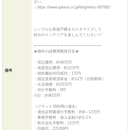
さい。
→https://www.aplace.co.jp/blog/entry-307581/
シンプルな新築戸建をカスタマイズして
好みのインテリアを楽しんでください☆”
ーーーーーーーーーーーーーーーーーー
★物件の諸費用概算目安★
・登記費用：約40万円
・表題登記費用：約12万円
備考
・契約書貼付印紙代：1万円
・固定資産税清算金：約12万（日割精算）
・火災保険：約25万円
・仲介手数料：0円
小計：約90万円
（フラット35利用の場合）
・適合証明書発行手数料：約8～12万円
・事務手数料：借入金額の約2.2％
・取次会社手数料：11万円
・印紙代：2万200円