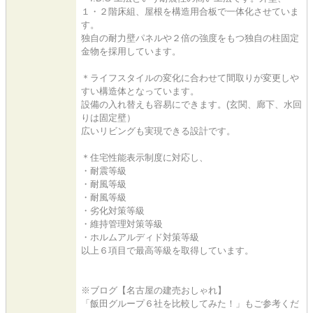
１・２階床組、屋根を構造用合板で一体化させていま
す。
独自の耐力壁パネルや２倍の強度をもつ独自の柱固定
金物を採用しています。
＊ライフスタイルの変化に合わせて間取りが変更しや
すい構造体となっています。
設備の入れ替えも容易にできます。(玄関、廊下、水回
りは固定壁）
広いリビングも実現できる設計です。
＊住宅性能表示制度に対応し、
・耐震等級
・耐風等級
・耐風等級
・劣化対策等級
・維持管理対策等級
・ホルムアルディド対策等級
以上６項目で最高等級を取得しています。
※ブログ【名古屋の建売おしゃれ】
「飯田グループ６社を比較してみた！」もご参考くだ