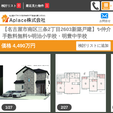
0
1
検討リスト
最近見た物件
お問合せ
【名古屋市南区三条2丁目2603新築戸建】✨️仲介
手数料無料✨️明治小学校・明豊中学校
価格
4,490
万円
検討リストに追加
1/27
2/27