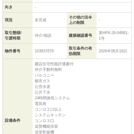
向き
-
その他の法令
現況
未完成
-
上の制限
取引態様/
第HPA-26-04881-
仲介/相談
建築確認番号
引渡時期
1号
取引条件の有
物件番号
103837879
2026年08月18日
効期限
建設住宅性能評価書付
仲介手数料無料
バルコニー
都市ガス
公営水道
公共下水
24時間換気システム
電気有
コンロ２口以上
システムキッチン
設備条件
コンロ３口
追焚機能浴室
浴室乾燥機