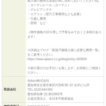
購入後の費用も資金計画に含めておいてくださいね。
・カーテンレール（カーテン）
・テレビアンテナ
・エアコン（壁穴工事費用なども必要）
・引越し費用
・照明 など
（物件価格の10％増しで予算をみておくと余裕があり
ます）
※詳細はブログ『新築戸建購入後に必要な費用一覧』
をご参考ください。
https://www.aplace.co.jp/blog/entry-160920/
※銀行選びのお手伝いも致します。お気軽にご相談く
ださい。
Aplace株式会社
愛知県名古屋市東区代官町39−22 太洋ビル2F
取扱会社
TEL:0120-644-550
愛知県知事 (3) 第22802号
公益社団法人 全日本不動産協会