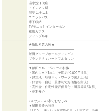
温水洗浄便座
トイレ２ヶ所
浴室１坪以上
ユニットバス
床下収納
TVモニタ付インターホン
複層ガラス
ディンプルキー
★飯田産業の家★
――――――――――――――
飯田グループホールディングス
ブランド名：ハートフルタウン
――――――――――――――
▼飯田クループの5つの特徴
・国内シェアNo.1（年間約40,000戸提供）
・好立地（地域ネットワークで選ぶ土地）
・好価格（自社一貫体制で好価格を実現）
・高性能（住宅性能評価書付・耐震等級3取得）
・長期安心
いいだのいい家でおなじみ！
▼飯田産業の特徴
＊I.D.S 工法という耐震性の高い工法です。外壁、