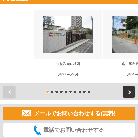
道徳和光幼稚園
名古屋市
約408m／6分
約647
前
メールでお問い合わせする(無料)
電話でお問い合わせする