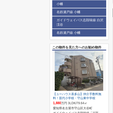
小幡
名鉄瀬戸線 小幡
ガイドウェイバス志段味線 白沢
渓谷
名鉄瀬戸線 小幡
この物件を見た方へのお勧め物件
【ユーハウス喜多山】仲介手数料無
料！苗代小学校・守山東中学校
1,880
万円 3LDK/79.64㎡
愛知県名古屋市守山区大谷町