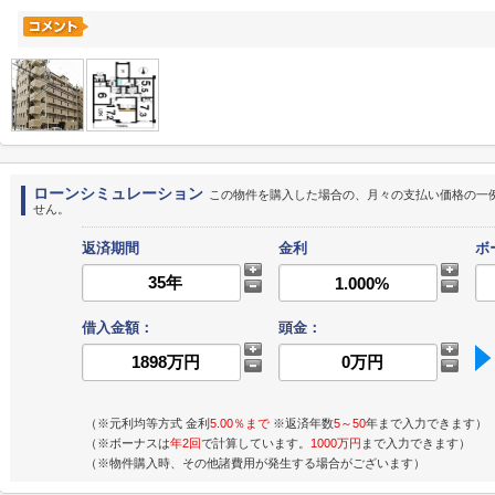
ローンシミュレーション
この物件を購入した場合の、月々の支払い価格の一
せん。
返済期間
金利
ボ
借入金額：
頭金：
（※元利均等方式 金利
5.00％まで
※返済年数
5～50
年まで入力できます）
（※ボーナスは
年2回
で計算しています。
1000万円
まで入力できます）
（※物件購入時、その他諸費用が発生する場合がございます）