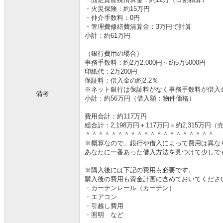
・火災保険：約15万円
・仲介手数料：0円
・管理費修繕費清算金：3万円で計算
小計：約61万円
（銀行費用の場合）
事務手数料：約2万2,000円～約5万5000円
印紙代：2万200円
保証料：借入金の約2.2％
※ネット銀行は保証料がなく事務手数料が借入金の
備考
小計：約56万円（借入額：物件価格）
費用合計：約117万円
総合計：2,198万円＋117万円＝約2,315万
＾＾＾＾＾＾＾＾＾＾＾＾＾＾＾＾＾＾＾＾
※概算なので、銀行や借入によって費用は異な
あなたに一番あった借入方法を見つけて少しで
※購入後には下記の費用も必要です。
購入後の費用も資金計画に含めておいてくださ
・カーテンレール（カーテン）
・エアコン
・引越し費用
・照明 など