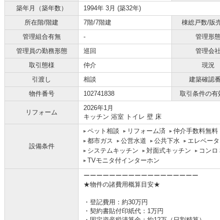
築年月（築年数）
1994年 3月 (築32年)
所在階/階建
7階/7階建
棟総戸数/販
管理組合有無
-
管理形
管理員の勤務形態
巡回
管理会
取引態様
仲介
現況
引渡し
相談
建築確認
物件番号
102741838
取引条件の有
2026年1月
リフォーム
キッチン 浴室 トイレ 壁 床
ペット相談
リフォーム済
仲介手数料無料
都市ガス
公営水道
公共下水
エレベータ
設備条件
システムキッチン
対面式キッチン
コンロ
TVモニタ付インターホン
ーーーーーーーーーーーーーーーーーー
★物件の諸費用概算目安★
・登記費用：約30万円
・契約書貼付印紙代：1万円
・固定資産税清算金：約12万（日割精算）