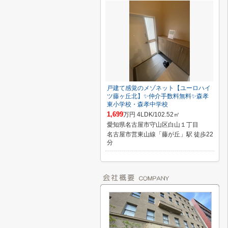
戸建て感覚のメゾネット【ユーロハイ
ツ藤ヶ丘北】✨️仲介手数料無料✨️森孝
東小学校・森孝中学校
1,699
万円 4LDK/102.52㎡
愛知県名古屋市守山区白山１丁目
名古屋市営東山線「藤が丘」駅 徒歩22
分