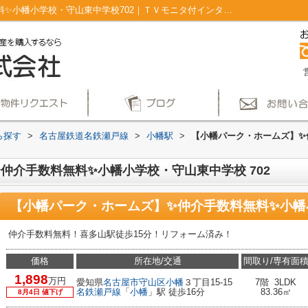
【小幡パーク・ホームズ】✨️仲介手数料無料✨️小幡小学校・守山東中学校702｜ＴＶモニタ付インターホン エレベーター 最上階 リフォーム システムキッチン｜仲介手数料無料！名古屋市で新築戸建てを探すならAplace
ら探す
>
名古屋鉄道名鉄瀬戸線
>
小幡駅
>
【小幡パーク・ホームズ】✨️
仲介手数料無料✨️小幡小学校・守山東中学校 702
【小幡パーク・ホームズ】✨️仲介手数料無料✨️小幡
仲介手数料無料！喜多山駅徒歩15分！リフォーム済み！
価格
所在地/交通
間取り/専有面
1,898
万円
愛知県
名古屋市守山区
小幡
３丁目15-15
7階 3LDK
名鉄瀬戸線
「
小幡
」駅 徒歩16分
83.36㎡
8月4日 値下げ