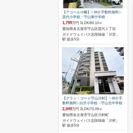
【アコール小幡】✨️仲介手数料無料✨️
苗代小学校・守山東中学校
1,799
万円 3LDK/80.10㎡
愛知県名古屋市守山区苗代１丁目
ガイドウェイバス志段味線「川宮」
駅 徒歩5分
【グラン・コート守山川村】✨️仲介手
数料無料✨️白沢小学校・守山北中学校
2,049
万円 3LDK/70.09㎡
愛知県名古屋市守山区川村町
ガイドウェイバス志段味線「川村」
駅 徒歩5分