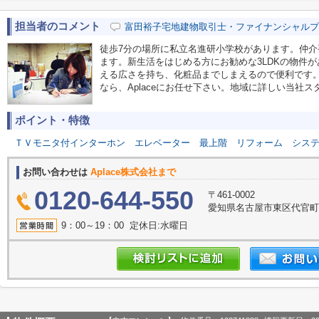
担当者のコメント
富田裕子宅地建物取引士・ファイナンシャルプ
徒歩7分の場所に私立名進研小学校があります。仲
ます。新生活をはじめる方にお勧めな3LDKの物件
える広さを持ち、化粧品までしまえるので便利です
なら、Aplaceにお任せ下さい。地域に詳しい当社
ポイント・特徴
ＴＶモニタ付インターホン
エレベーター
最上階
リフォーム
シス
お問い合わせは
Aplace株式会社まで
0120-644-550
〒461-0002
愛知県名古屋市東区代官町39
9：00～19：00 定休日:水曜日