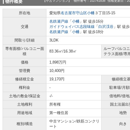
【中古マンション】
物件番号：102741838
情報更新日：20
物件概要
所在地
愛知県
名古屋市守山区
小幡
３丁目15-15
名鉄瀬戸線
「
小幡
」駅 徒歩16分
交通
ガイドウェイバス志段味線
「
白沢渓谷
」駅 徒歩
名鉄瀬戸線
「
小幡
」駅 徒歩18分
間取り/詳細
3LDK
専有面積/バルコニー面
ルーフバルコニ
83.36㎡/16.38㎡
積
テラス面積/専
価格
1,898万円
管理費
10,400円
修繕積立金
19,170円
修繕積立
権利金
-
駐車場/月額
土地の敷金/保証金
-/-
借地料/借地
土地権利
所有権
国土法届出
用途地域
第一種住居
地勢
中古マンション/鉄筋コンクリ
種別/構造
向き
ート