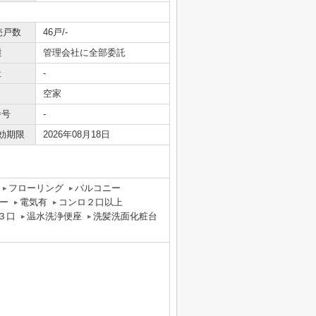
売戸数
46戸/-
態
管理会社に全部委託
社
-
空家
番号
-
効期限
2026年08月18日
フローリング
バルコニー
ー
電気有
コンロ２口以上
３口
温水洗浄便座
洗髪洗面化粧台