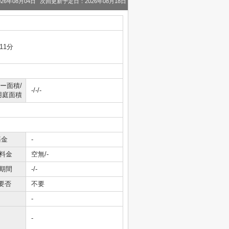
26年08月04日
次回更新予定日：2026年08月18日
11分
ー面積/
-/-/-
用庭面積
基金
-
料金
空無/-
期間
-/-
要否
不要
-
-