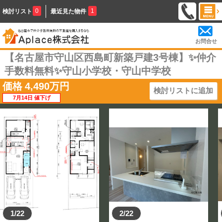
0
1
検討リスト
最近見た物件
お問合せ
【名古屋市守山区西島町新築戸建3号棟】✨️仲介
手数料無料✨️守山小学校・守山中学校
価格
4,490
万円
検討リストに追加
7月14日 値下げ
1/22
2/22