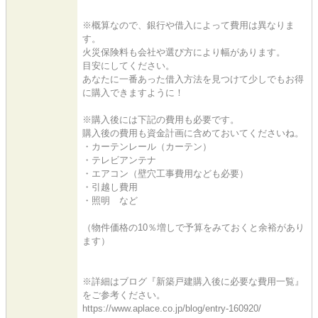
※概算なので、銀行や借入によって費用は異なりま
す。
火災保険料も会社や選び方により幅があります。
目安にしてください。
あなたに一番あった借入方法を見つけて少しでもお得
に購入できますように！
※購入後には下記の費用も必要です。
購入後の費用も資金計画に含めておいてくださいね。
・カーテンレール（カーテン）
・テレビアンテナ
・エアコン（壁穴工事費用なども必要）
・引越し費用
・照明 など
（物件価格の10％増しで予算をみておくと余裕があり
ます）
※詳細はブログ『新築戸建購入後に必要な費用一覧』
をご参考ください。
https://www.aplace.co.jp/blog/entry-160920/