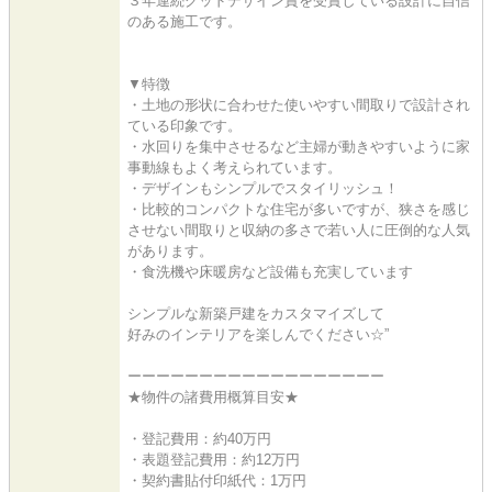
３年連続グッドデザイン賞を受賞している設計に自信
のある施工です。
▼特徴
・土地の形状に合わせた使いやすい間取りで設計され
ている印象です。
・水回りを集中させるなど主婦が動きやすいように家
事動線もよく考えられています。
・デザインもシンプルでスタイリッシュ！
・比較的コンパクトな住宅が多いですが、狭さを感じ
させない間取りと収納の多さで若い人に圧倒的な人気
があります。
・食洗機や床暖房など設備も充実しています
シンプルな新築戸建をカスタマイズして
好みのインテリアを楽しんでください☆”
ーーーーーーーーーーーーーーーーーー
★物件の諸費用概算目安★
・登記費用：約40万円
・表題登記費用：約12万円
・契約書貼付印紙代：1万円