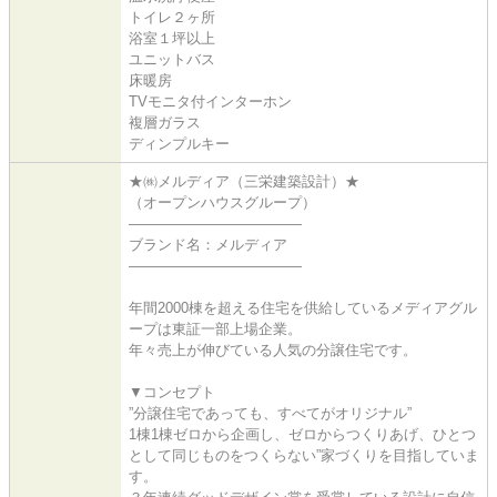
トイレ２ヶ所
浴室１坪以上
ユニットバス
床暖房
TVモニタ付インターホン
複層ガラス
ディンプルキー
★㈱メルディア（三栄建築設計）★
（オープンハウスグループ）
――――――――――――
ブランド名：メルディア
――――――――――――
年間2000棟を超える住宅を供給しているメディアグル
ープは東証一部上場企業。
年々売上が伸びている人気の分譲住宅です。
▼コンセプト
”分譲住宅であっても、すべてがオリジナル”
1棟1棟ゼロから企画し、ゼロからつくりあげ、ひとつ
として同じものをつくらない”家づくりを目指していま
す。