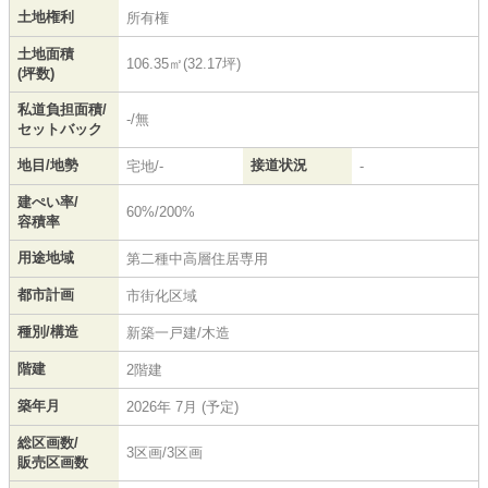
土地権利
所有権
土地面積
106.35㎡(32.17坪)
(坪数)
私道負担面積/
-/無
セットバック
地目/地勢
接道状況
宅地/-
-
建ぺい率/
60%/200%
容積率
用途地域
第二種中高層住居専用
都市計画
市街化区域
種別/構造
新築一戸建/木造
階建
2階建
築年月
2026年 7月 (予定)
総区画数/
3区画/3区画
販売区画数