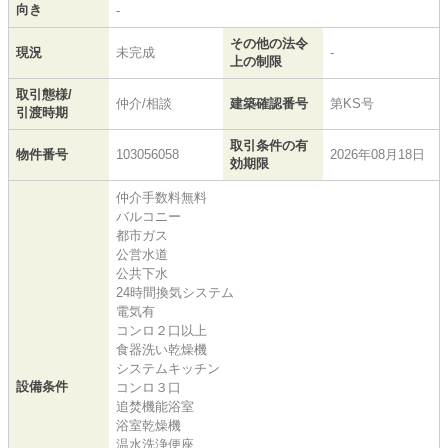
向き
-
その他の法令
現況
未完成
-
上の制限
取引態様/
仲介/相談
建築確認番号
第KS号
引渡時期
取引条件の有
物件番号
103056058
2026年08月18日
効期限
仲介手数料無料
バルコニー
都市ガス
公営水道
公共下水
24時間換気システム
電気有
コンロ２口以上
食器洗い乾燥機
システムキッチン
設備条件
コンロ３口
追焚機能浴室
浴室乾燥機
温水洗浄便座