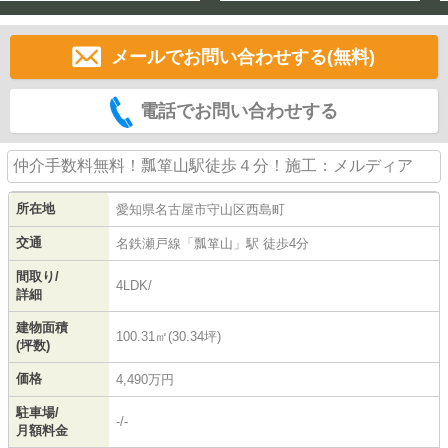
メールでお問い合わせする(無料)
電話でお問い合わせする
仲介手数料無料！瓢箪山駅徒歩４分！施工：メルディア
所在地
愛知県
名古屋市守山区
西島町
交通
名鉄瀬戸線
「
瓢箪山
」駅 徒歩4分
間取り/
4LDK/
詳細
建物面積
100.31㎡(30.34坪)
(坪数)
価格
4,490万円
駐車場/
-/-
月額料金