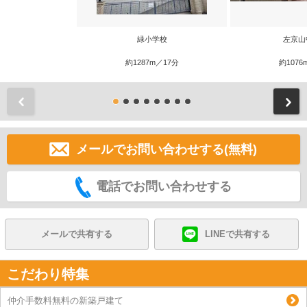
緑小学校
左京山
約1287m／17分
約1076
前
メールでお問い合わせする(無料)
電話でお問い合わせする
メールで共有する
LINEで共有する
こだわり特集
仲介手数料無料の新築戸建て