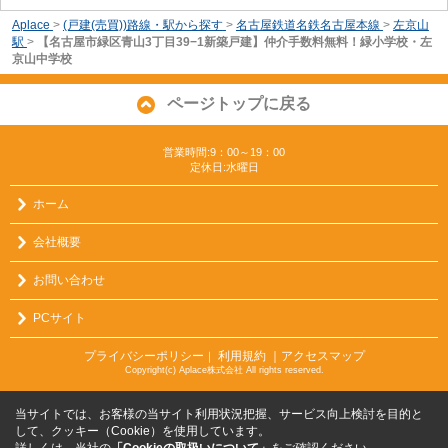
Aplace
>
(戸建(売買))路線・駅から探す
>
名古屋鉄道名鉄名古屋本線
>
左京山
駅
>
【名古屋市緑区青山3丁目39−1新築戸建】仲介手数料無料！緑小学校・左
京山中学校
ページトップに戻る
営業時間:9：00～19：00
定休日:水曜日
ホーム
会社概要
お問い合わせ
PCサイト
プライバシーポリシー
利用規約
｜アクセスマップ
｜
Copyright(c) Aplace株式会社 All rights reserved.
当サイトでは、お客様の当サイト利用状況把握、サービス向上検討を目的と
して、クッキー（Cookie）を使用しています。