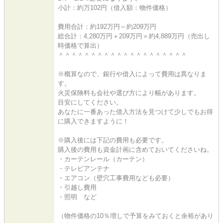
小計：約万102円（借入額：物件価格）
費用合計：約192万円～約209万円
総合計：4,280万円＋209万円＝約4,889万円（売出し
時価格で算出）
＾＾＾＾＾＾＾＾＾＾＾＾＾＾＾＾＾＾＾＾
※概算なので、銀行や借入によって費用は異なりま
す。
火災保険料も会社や選び方により幅があります。
目安にしてください。
あなたに一番あった借入方法を見つけて少しでもお得
に購入できますように！
※購入後には下記の費用も必要です。
購入後の費用も資金計画に含めておいてくださいね。
・カーテンレール（カーテン）
・テレビアンテナ
・エアコン（壁穴工事費用なども必要）
・引越し費用
・照明 など
（物件価格の10％増しで予算をみておくと余裕があり