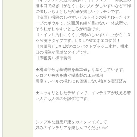
排水口で継ぎ目がなく、お手入れがしやすいなど主婦
に優しいちょとした配慮が嬉しいキッチンです。
《洗面》掃除のしやすいビルトイン水栓とゆったりカ
ーブのボウルで、洗面所も継ぎ目のない一体成型で、
そうじがしやすいところが特徴です。
《トイレ》汚れにくく、掃除のしやすい、上から１０
０％洗浄タイプです。LIXILの省エネエコ便器！
《お風呂》LIXIL製のコンパクトプッシュ水栓。排水
口の掃除が簡単なタイプです。
《床暖房》標準装備
★構造部分は基礎幅を基準値より厚くしています。
シロアリ被害を防ぐ樹脂製の床束採用
震度７レベルの揺れにも倒壊しない強さを実証済み
★スッキリとしたデザインで、インテリアが映える若
い人にも人気の分譲住宅です。
シンプルな新築戸建をカスタマイズして
好みのインテリアを楽しんでください☆”