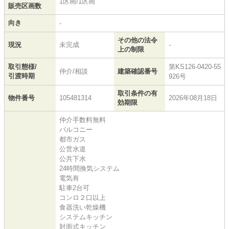
1区画/1区画
販売区画数
向き
-
その他の法令
現況
未完成
-
上の制限
取引態様/
第KS126-0420-55
仲介/相談
建築確認番号
引渡時期
926号
取引条件の有
物件番号
105481314
2026年08月18日
効期限
仲介手数料無料
バルコニー
都市ガス
公営水道
公共下水
24時間換気システム
電気有
駐車2台可
コンロ２口以上
食器洗い乾燥機
システムキッチン
対面式キッチン