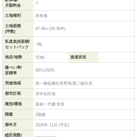
-/-
月額料金
土地権利
所有権
土地面積
97.09㎡(29.36坪)
(坪数)
私道負担面積/
-/無
セットバック
地目/地勢
接道状況
宅地/-
-
建ぺい率/
50%/150%
容積率
用途地域
第一種低層住居専用/第二種住居
都市計画
市街化区域
種別/構造
新築一戸建/木造
階建
2階建
築年月
2026年 11月 (予定)
総区画数/