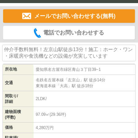
メールでお問い合わせする(無料)
電話でお問い合わせする
仲介手数料無料！左京山駅徒歩13分！施工：ホーク・ワン
・床暖房や食洗機などの設備が充実しています
所在地
愛知県
名古屋市緑区
青山
３丁目39−1
名鉄名古屋本線
「
左京山
」駅 徒歩14分
交通
東海道本線
「
大高
」駅 徒歩18分
間取り/
2LDK/
詳細
建物面積
97.09㎡(29.36坪)
(坪数)
価格
4,280万円
駐車場/