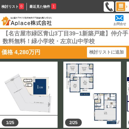
0
1
検討リスト
最近見た物件
お問合せ
【名古屋市緑区青山3丁目39−1新築戸建】仲介手
数料無料！緑小学校・左京山中学校
価格
4,280
万円
検討リストに追加
1/25
2/25