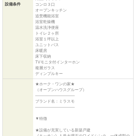
設備条件
コンロ３口
オープンキッチン
追焚機能浴室
浴室乾燥機
温水洗浄便座
トイレ２ヶ所
浴室１坪以上
ユニットバス
床暖房
床下収納
TVモニタ付インターホン
複層ガラス
ディンプルキー
★ホーク・ワンの家★
（オープンハウスグループ）
――――――――――
ブランド名：ミラスモ
――――――――――
▼特徴
★設備が充実している新築戸建
《キッチン》人造大理石のワイドシンク、一体成型の