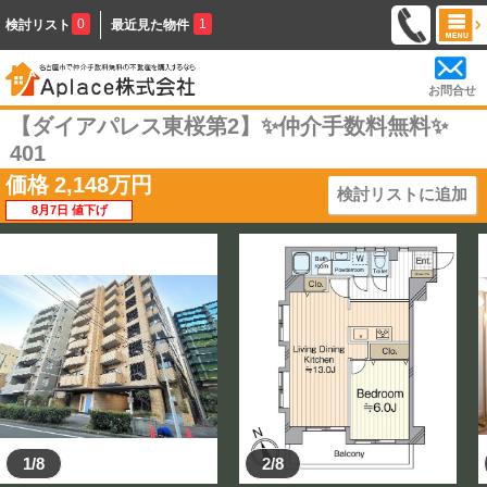
0
1
検討リスト
最近見た物件
お問合せ
【ダイアパレス東桜第2】✨️仲介手数料無料✨️
401
価格
2,148
万円
検討リストに追加
8月7日 値下げ
1/8
2/8