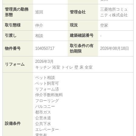
管理員の勤務
三菱地所コミュ
巡回
管理会社
形態
ニティ株式会社
取引態様
現況
仲介
空家
引渡し
建築確認番号
相談
-
取引条件の有
物件番号
104050717
2026年08月18日
効期限
2026年3月
リフォーム
キッチン 浴室 トイレ 壁 床 全室
ペット相談
ペット飼育可
リフォーム済
仲介手数料無料
フローリング
バルコニー
都市ガス
公営水道
設備条件
公共下水
エレベーター
電気有