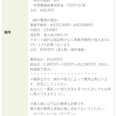
・仲介手数料：0円
・管理費修繕費清算金：3万円で計算
小計：約61万円
（銀行費用の場合）
事務手数料：約2万2,000円～約5万5000円
印紙代：2万200円
備考
保証料：借入金の約2.2％
※ネット銀行は保証料がなく事務手数料が借入金の1.
1％～2.2％必要になります。
小計：約55万円（借入額：物件価格）
費用合計：約116万円
総合計：2,180万円＋116万円＝約2,296万円（売出し
時価格で算出）
＾＾＾＾＾＾＾＾＾＾＾＾＾＾＾＾＾＾＾＾
※概算なので、銀行や借入によって費用は異なりま
す。目安にしてください。
あなたに一番あった借入方法を見つけて少しでもお得
に購入できますように。
※購入後には下記の費用も必要です。
購入後の費用も資金計画に含めておいてください。
・カーテンレール（カーテン）