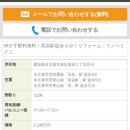
メールでお問い合わせする(無料)
電話でお問い合わせする
仲介手数料無料！高岳駅徒歩４分！リフォーム：リノベミ
クニ
所在地
愛知県
名古屋市東区
東桜
２丁目15-9
名古屋市営桜通線
「
高岳
」駅 徒歩4分
交通
名古屋市営東山線
「
新栄町
」駅 徒歩5分
名古屋市営東山線
「
栄
」駅 徒歩11分
間取り
1LDK
専有面積/
バルコニー面
47.18㎡/7.23㎡
積
価格
2,148万円