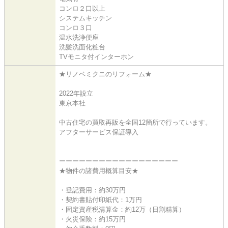
コンロ２口以上
システムキッチン
コンロ３口
温水洗浄便座
洗髪洗面化粧台
TVモニタ付インターホン
★リノベミクニのリフォーム★
2022年設立
東京本社
中古住宅の買取再販を全国12箇所で行っています。
アフターサービス保証導入
ーーーーーーーーーーーーーーーーーー
★物件の諸費用概算目安★
・登記費用：約30万円
・契約書貼付印紙代：1万円
・固定資産税清算金：約12万（日割精算）
・火災保険：約15万円