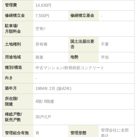
管理費
14,630円
修繕積立金
修繕積立基金
7,550円
-
駐車場/
空有/-
月額料金
国土法届出要
土地権利
所有権
不要
否
用途地域
地勢
商業
平坦
種別/構造
中古マンション/鉄骨鉄筋コンクリート
向き
-
築年月
1984年 2月 (築42年)
所在階/
4階/ 8階建
階建
棟総戸数/
30戸/1戸
販売戸数
管理会社に全部
管理組合有無
有
管理形態
委託