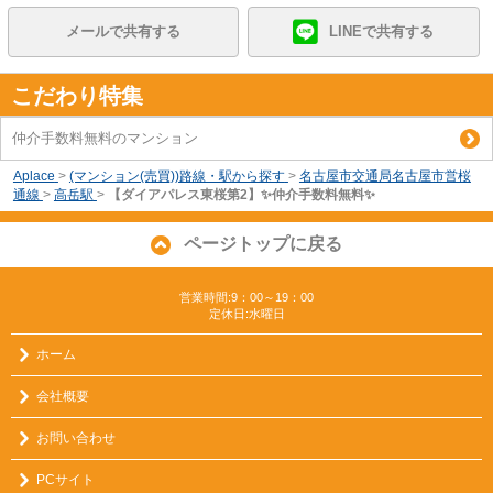
メールで共有する
LINEで共有する
こだわり特集
仲介手数料無料のマンション
Aplace
>
(マンション(売買))路線・駅から探す
>
名古屋市交通局名古屋市営桜
通線
>
高岳駅
>
【ダイアパレス東桜第2】✨️仲介手数料無料✨️
ページトップに戻る
営業時間:9：00～19：00
定休日:水曜日
ホーム
会社概要
お問い合わせ
PCサイト