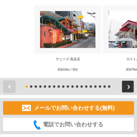
デニーズ 高岳店
ガスト
約610m／8分
約676
前
メールでお問い合わせする(無料)
電話でお問い合わせする