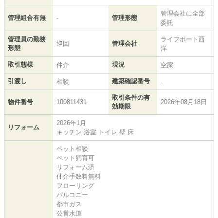
管理会社に全部
管理組合有無
-
管理形態
委託
管理員の勤務
ライフポート西
巡回
管理会社
形態
洋
取引態様
現況
仲介
空家
引渡し
建築確認番号
相談
-
取引条件の有
物件番号
100811431
2026年08月18日
効期限
2026年1月
リフォーム
キッチン 浴室 トイレ 壁 床
ペット相談
ペット飼育可
リフォーム済
仲介手数料無料
フローリング
バルコニー
都市ガス
公営水道