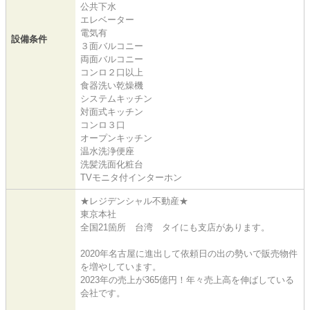
公共下水
エレベーター
電気有
設備条件
３面バルコニー
両面バルコニー
コンロ２口以上
食器洗い乾燥機
システムキッチン
対面式キッチン
コンロ３口
オープンキッチン
温水洗浄便座
洗髪洗面化粧台
TVモニタ付インターホン
★レジデンシャル不動産★
東京本社
全国21箇所 台湾 タイにも支店があります。
2020年名古屋に進出して依頼日の出の勢いで販売物件
を増やしています。
2023年の売上が365億円！年々売上高を伸ばしている
会社です。