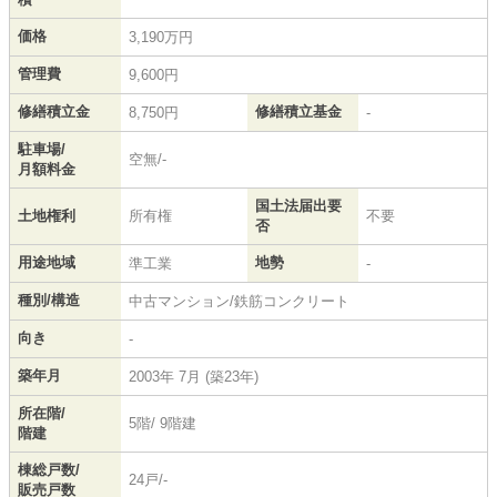
価格
3,190万円
管理費
9,600円
修繕積立金
修繕積立基金
8,750円
-
駐車場/
空無/-
月額料金
国土法届出要
土地権利
所有権
不要
否
用途地域
地勢
準工業
-
種別/構造
中古マンション/鉄筋コンクリート
向き
-
築年月
2003年 7月 (築23年)
所在階/
5階/ 9階建
階建
棟総戸数/
24戸/-
販売戸数