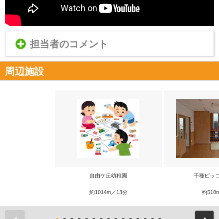
担当者のコメント
周辺施設
自由ケ丘幼稚園
千種ピッ
約1014m／13分
約518