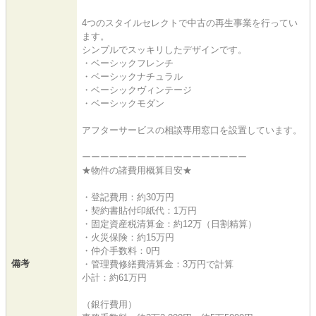
4つのスタイルセレクトで中古の再生事業を行ってい
ます。
シンプルでスッキリしたデザインです。
・ベーシックフレンチ
・ベーシックナチュラル
・ベーシックヴィンテージ
・ベーシックモダン
アフターサービスの相談専用窓口を設置しています。
ーーーーーーーーーーーーーーーーーー
★物件の諸費用概算目安★
・登記費用：約30万円
・契約書貼付印紙代：1万円
・固定資産税清算金：約12万（日割精算）
・火災保険：約15万円
・仲介手数料：0円
備考
・管理費修繕費清算金：3万円で計算
小計：約61万円
（銀行費用）