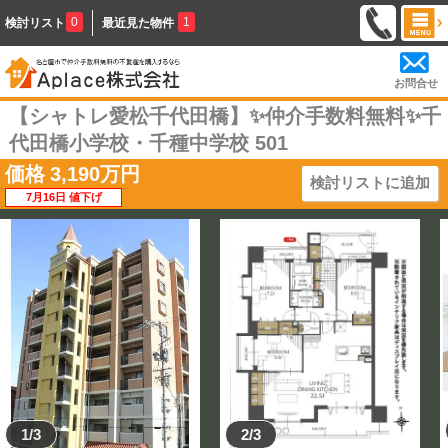
0
1
検討リスト
最近見た物件
お問合せ
【シャトレ愛松千代田橋】✨️仲介手数料無料✨️千
代田橋小学校・千種中学校 501
価格
3,190
万円
検討リストに追加
7月16日 値下げ
1/3
2/3