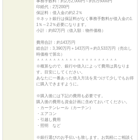
事務手数料：約2万2,000円～約5万5000円
印紙代：2万200円
保証料：借入金の約2.2％
※ネット銀行は保証料がなく事務手数料が借入金の1.
1％～2.2％必要になります。
小計：約82万円（借入額：物件価格）
費用合計：約143万円
総合計：3,390万円＋143万円＝約3,533万円（売出し
時価格で算出）
＾＾＾＾＾＾＾＾＾＾＾＾＾＾＾＾＾＾＾＾
※概算なので、銀行や借入によって費用は異なりま
す。目安にしてください。
あなたに一番あった借入方法を見つけて少しでもお得
に購入できますように。
※購入後には下記の費用も必要です。
購入後の費用も資金計画に含めておいてください。
・カーテンレール（カーテン）
・エアコン
・引越し費用
・照明 など
※銀行選びのお手伝いも致します。お気軽にご相談く