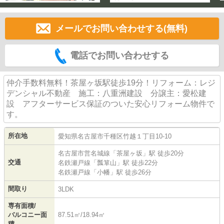
メールでお問い合わせする(無料)
電話でお問い合わせする
仲介手数料無料！茶屋ヶ坂駅徒歩19分！リフォーム：レジ
デンシャル不動産 施工：八重洲建設 分譲主：愛松建
設 アフターサービス保証のついた安心リフォーム物件で
す。
所在地
愛知県
名古屋市千種区
竹越
１丁目10-10
名古屋市営名城線
「
茶屋ヶ坂
」駅 徒歩20分
交通
名鉄瀬戸線
「
瓢箪山
」駅 徒歩22分
名鉄瀬戸線
「
小幡
」駅 徒歩26分
間取り
3LDK
専有面積/
バルコニー面
87.51㎡/18.94㎡
積