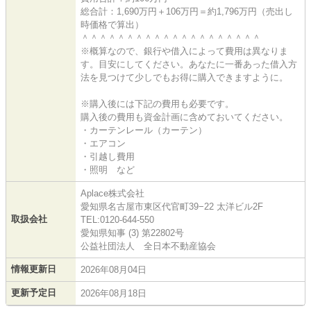
総合計：1,690万円＋106万円＝約1,796万円（売出し
時価格で算出）
＾＾＾＾＾＾＾＾＾＾＾＾＾＾＾＾＾＾＾＾
※概算なので、銀行や借入によって費用は異なりま
す。目安にしてください。あなたに一番あった借入方
法を見つけて少しでもお得に購入できますように。
※購入後には下記の費用も必要です。
購入後の費用も資金計画に含めておいてください。
・カーテンレール（カーテン）
・エアコン
・引越し費用
・照明 など
Aplace株式会社
愛知県名古屋市東区代官町39−22 太洋ビル2F
取扱会社
TEL:0120-644-550
愛知県知事 (3) 第22802号
公益社団法人 全日本不動産協会
情報更新日
2026年08月04日
更新予定日
2026年08月18日