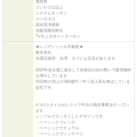
電気有
コンロ２口以上
システムキッチン
コンロ３口
温水洗浄便座
洗髪洗面化粧台
TVモニタ付インターホン
★レジデンシャル不動産★
東京本社
全国21箇所 台湾 タイにも支店があります。
2020年名古屋に進出して依頼日の出の勢いで販売物件
を増やしています。
2023年の売上が365億円！年々売上高を伸ばしている
会社です。
4つのスタイルセレクトで中古の再生事業を行ってい
ます。
シンプルでスッキリしたデザインです。
・ベーシックフレンチ
・ベーシックナチュラル
・ベーシックヴィンテージ