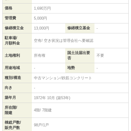
価格
1,690万円
管理費
5,000円
修繕積立金
修繕積立基金
13,000円
-
駐車場/
空有/ 空き状況は管理会社へ要確認
月額料金
国土法届出要
土地権利
所有権
不要
否
用途地域
地勢
-
-
種別/構造
中古マンション/鉄筋コンクリート
向き
-
築年月
1972年 10月 (築53年)
所在階/
4階/ 7階建
階建
棟総戸数/
98戸/1戸
販売戸数