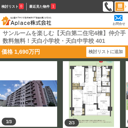
0
1
検討リスト
最近見た物件
お問合せ
サンルームを楽しむ【天白第二住宅4棟】仲介手
数料無料！天白小学校・天白中学校 401
価格
1,690
万円
検討リストに追加
1/3
2/3