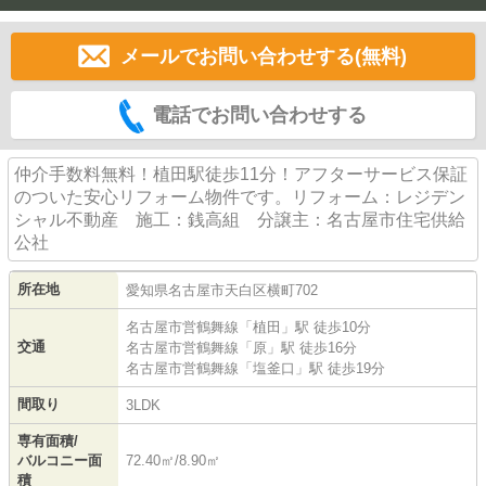
メールでお問い合わせする(無料)
電話でお問い合わせする
仲介手数料無料！植田駅徒歩11分！アフターサービス保証
のついた安心リフォーム物件です。リフォーム：レジデン
シャル不動産 施工：銭高組 分譲主：名古屋市住宅供給
公社
所在地
愛知県
名古屋市天白区
横町
702
名古屋市営鶴舞線
「
植田
」駅 徒歩10分
交通
名古屋市営鶴舞線
「
原
」駅 徒歩16分
名古屋市営鶴舞線
「
塩釜口
」駅 徒歩19分
間取り
3LDK
専有面積/
バルコニー面
72.40㎡/8.90㎡
積