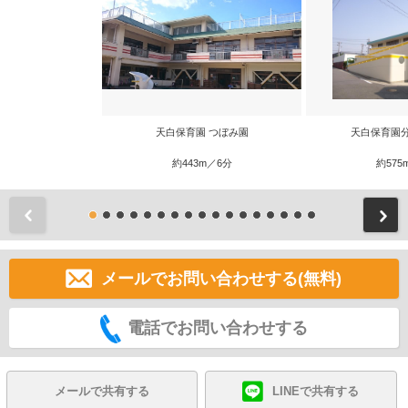
天白保育園 つぼみ園
天白保育園
約443m／6分
約575
前
メールでお問い合わせする(無料)
電話でお問い合わせする
メールで共有する
LINEで共有する