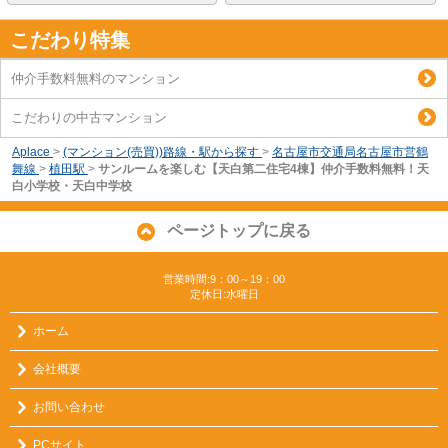
こだわり特集
仲介手数料無料のマンション
こだわりの中古マンション
Aplace
>
(マンション(売買))路線・駅から探す
>
名古屋市交通局名古屋市営鶴
舞線
>
植田駅
>
サンルームを楽しむ【天白第二住宅4棟】仲介手数料無料！天
白小学校・天白中学校
ページトップに戻る
営業時間:9：00～19：00
定休日:水曜日
ホーム
会社概要
お問い合わせ
PCサイト