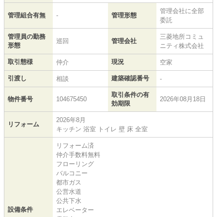
管理会社に全部
管理組合有無
-
管理形態
委託
管理員の勤務
三菱地所コミュ
巡回
管理会社
形態
ニティ株式会社
取引態様
現況
仲介
空家
引渡し
建築確認番号
相談
-
取引条件の有
物件番号
104675450
2026年08月18日
効期限
2026年8月
リフォーム
キッチン 浴室 トイレ 壁 床 全室
リフォーム済
仲介手数料無料
フローリング
バルコニー
都市ガス
公営水道
公共下水
設備条件
エレベーター