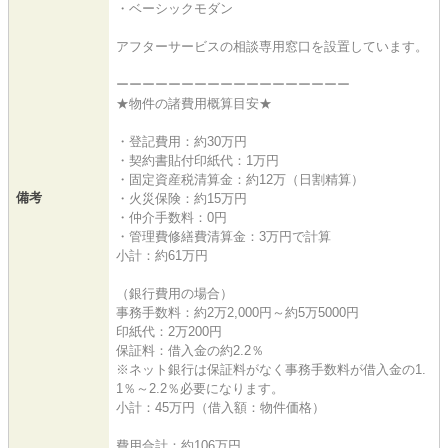
・ベーシックモダン
アフターサービスの相談専用窓口を設置しています。
ーーーーーーーーーーーーーーーーーー
★物件の諸費用概算目安★
・登記費用：約30万円
・契約書貼付印紙代：1万円
・固定資産税清算金：約12万（日割精算）
備考
・火災保険：約15万円
・仲介手数料：0円
・管理費修繕費清算金：3万円で計算
小計：約61万円
（銀行費用の場合）
事務手数料：約2万2,000円～約5万5000円
印紙代：2万200円
保証料：借入金の約2.2％
※ネット銀行は保証料がなく事務手数料が借入金の1.
1％～2.2％必要になります。
小計：45万円（借入額：物件価格）
費用合計：約106万円