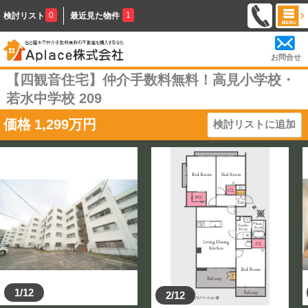
0
1
検討リスト
最近見た物件
お問合せ
【四観音住宅】仲介手数料無料！高見小学校・
若水中学校 209
価格
1,299
万円
検討リストに追加
1/12
2/12