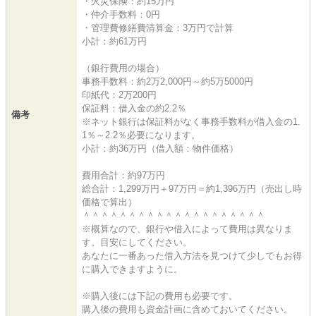
・火災保険：約15万円
・仲介手数料：0円
・管理費修繕費清算金：3万円で計算
小計：約61万円
（銀行費用の場合）
事務手数料：約2万2,000円～約5万5000円
印紙代：2万200円
保証料：借入金の約2.2％
備考
※ネット銀行は保証料がなく事務手数料が借入金の1.
1％～2.2％必要になります。
小計：約36万円（借入額：物件価格）
費用合計：約97万円
総合計：1,299万円＋97万円＝約1,396万円（売出し時
価格で算出）
＾＾＾＾＾＾＾＾＾＾＾＾＾＾＾＾＾＾＾＾
※概算なので、銀行や借入によって費用は異なりま
す。目安にしてください。
あなたに一番あった借入方法を見つけて少しでもお得
に購入できますように。
※購入後には下記の費用も必要です。
購入後の費用も資金計画に含めておいてください。