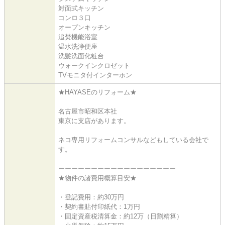
対面式キッチン
コンロ３口
オープンキッチン
追焚機能浴室
温水洗浄便座
洗髪洗面化粧台
ウォークインクロゼット
TVモニタ付インターホン
★HAYASEのリフォーム★
名古屋市昭和区本社
東京に支店があります。
ネコ専用リフォームコンサルなどもしている会社で
す。
ーーーーーーーーーーーーーーーーーー
★物件の諸費用概算目安★
・登記費用：約30万円
・契約書貼付印紙代：1万円
・固定資産税清算金：約12万（日割精算）