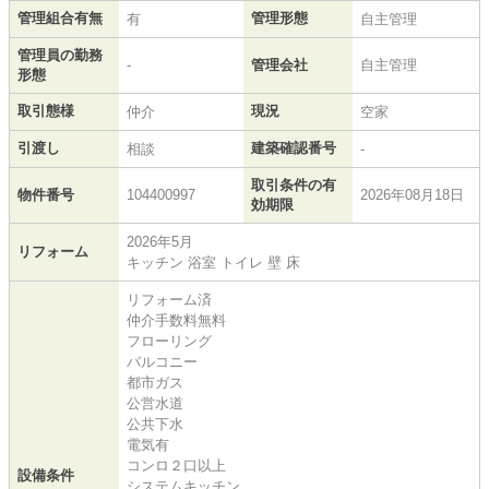
管理組合有無
管理形態
有
自主管理
管理員の勤務
-
管理会社
自主管理
形態
取引態様
現況
仲介
空家
引渡し
建築確認番号
相談
-
取引条件の有
物件番号
104400997
2026年08月18日
効期限
2026年5月
リフォーム
キッチン 浴室 トイレ 壁 床
リフォーム済
仲介手数料無料
フローリング
バルコニー
都市ガス
公営水道
公共下水
電気有
コンロ２口以上
設備条件
システムキッチン