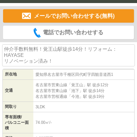
メールでお問い合わせする(無料)
電話でお問い合わせする
仲介手数料無料！覚王山駅徒歩14分！リフォーム：
HAYASE
リノベーション済み！
所在地
愛知県
名古屋市千種区
田代町
字四観音道西1
名古屋市営東山線
「
覚王山
」駅 徒歩12分
交通
名古屋市営東山線
「
池下
」駅 徒歩14分
名古屋市営桜通線
「
今池
」駅 徒歩19分
間取り
3LDK
専有面積/
バルコニー面
74.00㎡/-
積