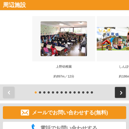
周辺施設
上野幼稚園
しんぽ
約897m／12分
約186
前
メールでお問い合わせする(無料)
電話でお問い合わせする