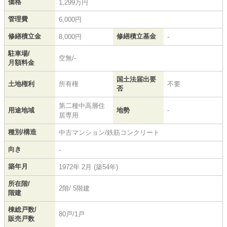
価格
1,299万円
管理費
6,000円
修繕積立金
修繕積立基金
8,000円
-
駐車場/
空無/-
月額料金
国土法届出要
土地権利
所有権
不要
否
第二種中高層住
用途地域
地勢
-
居専用
種別/構造
中古マンション/鉄筋コンクリート
向き
-
築年月
1972年 2月 (築54年)
所在階/
2階/ 5階建
階建
棟総戸数/
80戸/1戸
販売戸数