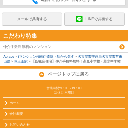
メールで共有する
LINEで共有する
こだわり特集
仲介手数料無料のマンション
Aplace
>
(マンション(売買))路線・駅から探す
>
名古屋市交通局名古屋市営東
山線
>
覚王山駅
>
【四観音住宅】仲介手数料無料！高見小学校・若水中学校
ページトップに戻る
営業時間:9：00～19：00
定休日:水曜日
ホーム
会社概要
お問い合わせ