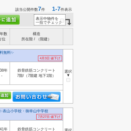
7
1-7
該当公開件数
件
件表示
表示中物件を
一括でチェック
年数
構造
方位
所在階 / （階建）
料無料✨️
4月3日 値下げ
38年
鉄骨鉄筋コンクリート
選択
▼
-
7階/（7階建 地下1階）
✨️表山小学校・御幸山中学校
7月27日 値下げ
41年
鉄骨鉄筋コンクリート
選択