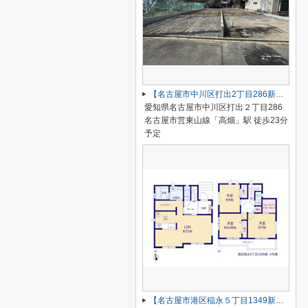
【名古屋市中川区打出2丁目286新築戸建B号棟】仲介手数料無料！荒子小学校・一柳中学校
愛知県名古屋市中川区打出２丁目286
名古屋市営東山線「高畑」駅 徒歩23分
予定
【名古屋市港区稲永５丁目1349新築戸建】仲介手数料無料！