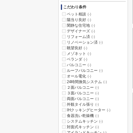
こだわり条件
ペット相談
(-)
陽当り良好
(-)
閑静な住宅地
(-)
デザイナーズ
(-)
リフォーム済
(-)
リノベーション済
(-)
眺望良好
(-)
メゾネット
(-)
ベランダ
(-)
バルコニー
(-)
ルーフバルコニー
(-)
オール電化
(-)
24時間換気システム
(-)
２面バルコニー
(-)
３面バルコニー
(-)
両面バルコニー
(-)
外観タイル張り
(-)
IHクッキングヒーター
(-)
食器洗い乾燥機
(-)
システムキッチン
(-)
対面式キッチン
(-)
アイランドキッチン
(-)