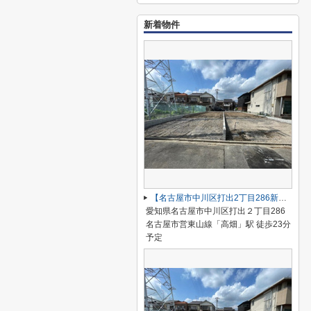
新着物件
【名古屋市中川区打出2丁目286新築戸建A号棟】仲介手数料無料！荒子小学校・一柳中学校
愛知県名古屋市中川区打出２丁目286
名古屋市営東山線「高畑」駅 徒歩23分
予定