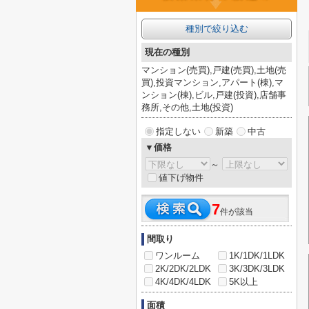
種別で絞り込む
現在の種別
マンション(売買),戸建(売買),土地(売
買),投資マンション,アパート(棟),マ
ンション(棟),ビル,戸建(投資),店舗事
務所,その他,土地(投資)
指定しない
新築
中古
▼価格
～
値下げ物件
7
件が該当
間取り
ワンルーム
1K/1DK/1LDK
2K/2DK/2LDK
3K/3DK/3LDK
4K/4DK/4LDK
5K以上
面積