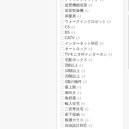
追焚機能浴室
(-)
浴室乾燥機
(-)
床暖房
(-)
ウォークインクロゼット
(-)
CS
(-)
BS
(-)
CATV
(-)
インターネット対応
(-)
オートロック
(-)
TVモニタ付インターホン
(-)
宅配ボックス
(-)
2階以上
(-)
10階以上
(-)
20階以上
(-)
1階の物件
(-)
最上階
(-)
南向き
(-)
角部屋
(-)
輸入住宅
(-)
二世帯住宅
(-)
床下収納
(-)
複層ガラス
(-)
自由設計対応
(-)