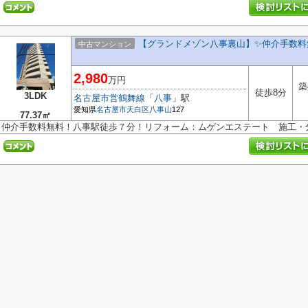
【グランドメゾン八事裏山】✨️仲介手数料
中古マンション
2,980
万円
築
徒歩8分
3LDK
名古屋市営鶴舞線
「
八事
」駅
愛知県
名古屋市天白区
八事山
127
77.37㎡
仲介手数料無料！八事駅徒歩７分！リフォーム：ムゲンエステート 施工・