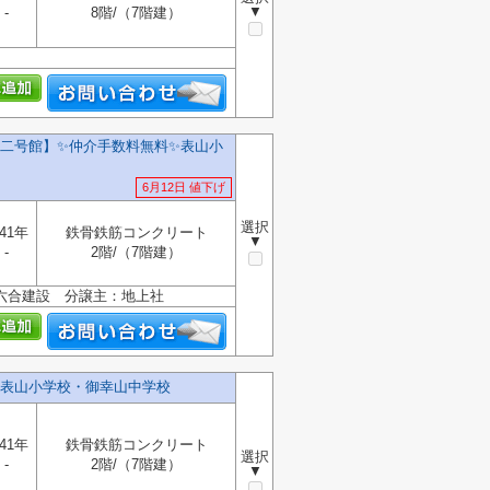
▼
-
8階/（7階建）
号館】✨️仲介手数料無料✨️表山小
6月12日 値下げ
選択
41年
鉄骨鉄筋コンクリート
▼
-
2階/（7階建）
六合建設 分譲主：地上社
表山小学校・御幸山中学校
41年
鉄骨鉄筋コンクリート
選択
-
2階/（7階建）
▼