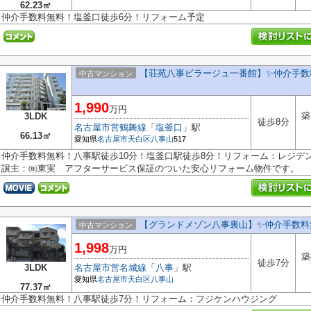
62.23㎡
仲介手数料無料！塩釜口徒歩6分！リフォーム予定
【荘苑八事ビラージュ一番館】✨️仲介手数
中古マンション
1,990
万円
築
3LDK
徒歩8分
名古屋市営鶴舞線
「
塩釜口
」駅
66.13㎡
愛知県
名古屋市天白区
八事山
517
仲介手数料無料！八事駅徒歩10分！塩釜口駅徒歩8分！リフォーム：レジデ
譲主：㈱東実 アフターサービス保証のついた安心リフォーム物件です。
【グランドメゾン八事裏山】✨️仲介手数料
中古マンション
1,998
万円
築
徒歩7分
3LDK
名古屋市営名城線
「
八事
」駅
愛知県
名古屋市天白区
八事山
77.37㎡
仲介手数料無料！八事駅徒歩7分！リフォーム：フジケンハウジング