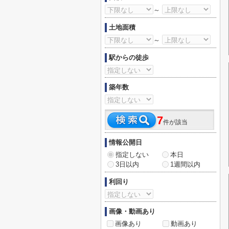
～
土地面積
～
駅からの徒歩
築年数
7
件が該当
情報公開日
指定しない
本日
3日以内
1週間以内
利回り
画像・動画あり
画像あり
動画あり