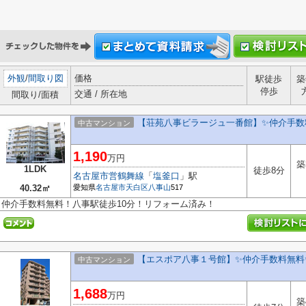
外観
/
間取り図
価格
駅徒歩
築
停歩
交通 / 所在地
間取り/面積
【荘苑八事ビラージュ一番館】✨️仲介手数
中古マンション
1,190
万円
築
1LDK
徒歩8分
名古屋市営鶴舞線
「
塩釜口
」駅
40.32㎡
愛知県
名古屋市天白区
八事山
517
仲介手数料無料！八事駅徒歩10分！リフォーム済み！
【エスポア八事１号館】✨️仲介手数料無料
中古マンション
1,688
万円
築