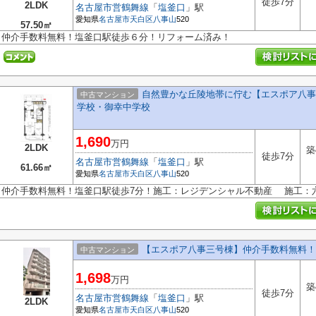
徒歩7分
2LDK
名古屋市営鶴舞線
「
塩釜口
」駅
愛知県
名古屋市天白区
八事山
520
57.50㎡
仲介手数料無料！塩釜口駅徒歩６分！リフォーム済み！
自然豊かな丘陵地帯に佇む【エスポア八事二
中古マンション
学校・御幸中学校
1,690
万円
2LDK
築
徒歩7分
名古屋市営鶴舞線
「
塩釜口
」駅
61.66㎡
愛知県
名古屋市天白区
八事山
520
仲介手数料無料！塩釜口駅徒歩7分！施工：レジデンシャル不動産 施工：
【エスポア八事三号棟】仲介手数料無料！
中古マンション
1,698
万円
築
徒歩7分
名古屋市営鶴舞線
「
塩釜口
」駅
2LDK
愛知県
名古屋市天白区
八事山
520