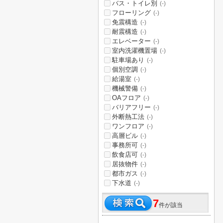
バス・トイレ別
(-)
フローリング
(-)
免震構造
(-)
耐震構造
(-)
エレベーター
(-)
室内洗濯機置場
(-)
駐車場あり
(-)
個別空調
(-)
給湯室
(-)
機械警備
(-)
OAフロア
(-)
バリアフリー
(-)
外断熱工法
(-)
ワンフロア
(-)
高層ビル
(-)
事務所可
(-)
飲食店可
(-)
居抜物件
(-)
都市ガス
(-)
下水道
(-)
7
件が該当