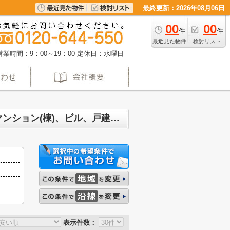
最終更新：2026年08月06日
00
00
件
件
最近見た物件
検討リスト
営業時間：9：00～19：00
定休日：水曜日
名古屋市天白区八事山 マンション、戸建、土地、投資マンション、アパート(棟)、マンション(棟)、ビル、戸建、店舗事務所、その他、土地一覧
表示件数：