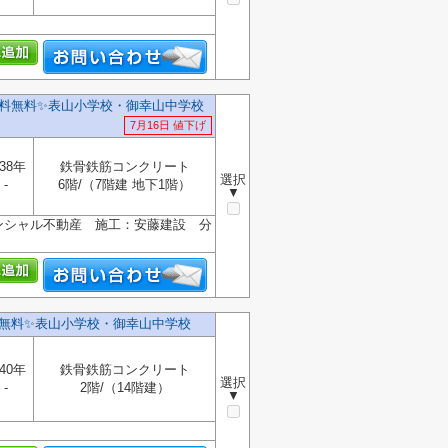
料無料✨️表山小学校・御幸山中学校
7月16日 値下げ
38年
鉄骨鉄筋コンクリート
選択
-
6階/（7階建 地下1階）
▼
ンシャル不動産 施工：安藤建設 分
無料✨️表山小学校・御幸山中学校
40年
鉄骨鉄筋コンクリート
選択
-
2階/（14階建）
▼