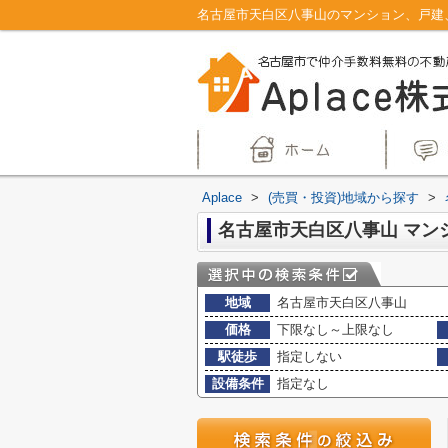
Aplace
>
(売買・投資)地域から探す
>
地域
名古屋市天白区八事山
価格
下限なし～上限なし
駅徒歩
指定しない
設備条件
指定なし