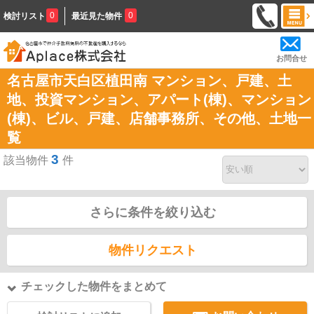
0
0
検討リスト
最近見た物件
お問合せ
名古屋市天白区植田南 マンション、戸建、土
地、投資マンション、アパート(棟)、マンション
(棟)、ビル、戸建、店舗事務所、その他、土地一
覧
3
該当物件
件
さらに条件を絞り込む
物件リクエスト
チェックした物件をまとめて