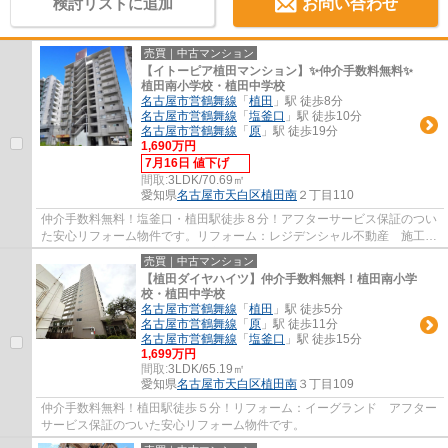
検討リストに追加
お問い合わせ
売買｜中古マンション
【イトーピア植田マンション】✨️仲介手数料無料✨️
植田南小学校・植田中学校
名古屋市営鶴舞線
「
植田
」駅 徒歩8分
名古屋市営鶴舞線
「
塩釜口
」駅 徒歩10分
名古屋市営鶴舞線
「
原
」駅 徒歩19分
1,690万円
7月16日 値下げ
間取:
3LDK/70.69㎡
愛知県
名古屋市天白区
植田南
２丁目110
仲介手数料無料！塩釜口・植田駅徒歩８分！アフターサービス保証のつい
た安心リフォーム物件です。リフォーム：レジデンシャル不動産 施工：
戸田建設 分譲主：伊藤忠不動産
売買｜中古マンション
【植田ダイヤハイツ】仲介手数料無料！植田南小学
校・植田中学校
名古屋市営鶴舞線
「
植田
」駅 徒歩5分
名古屋市営鶴舞線
「
原
」駅 徒歩11分
名古屋市営鶴舞線
「
塩釜口
」駅 徒歩15分
1,699万円
間取:
3LDK/65.19㎡
愛知県
名古屋市天白区
植田南
３丁目109
仲介手数料無料！植田駅徒歩５分！リフォーム：イーグランド アフター
サービス保証のついた安心リフォーム物件です。