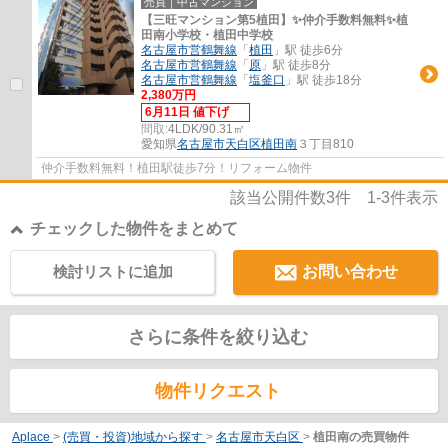
売買｜中古マンション
【三旺マンション第5植田】✨️仲介手数料無料✨️植
田南小学校・植田中学校
名古屋市営鶴舞線
「
植田
」駅 徒歩6分
名古屋市営鶴舞線
「
原
」駅 徒歩8分
名古屋市営鶴舞線
「
塩釜口
」駅 徒歩18分
2,380万円
6月11日 値下げ
間取:
4LDK/90.31㎡
愛知県
名古屋市天白区
植田南
３丁目810
仲介手数料無料！植田駅徒歩7分！リフォーム物件
該当公開件数
3
件
1-3
件表示
チェックした物件をまとめて
検討リストに追加
お問い合わせ
さらに条件を絞り込む
物件リクエスト
Aplace
>
(売買・投資)地域から探す
>
名古屋市天白区
>
植田南の売買物件