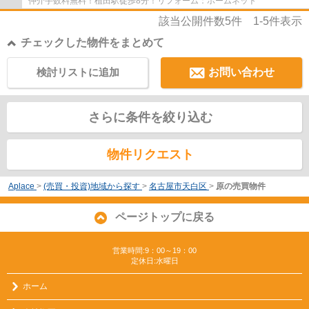
仲介手数料無料！植田駅徒歩8分！リフォーム：ホームネット
該当公開件数
5
件
1-5
件表示
チェックした物件をまとめて
検討リストに追加
お問い合わせ
さらに条件を絞り込む
物件リクエスト
Aplace
>
(売買・投資)地域から探す
>
名古屋市天白区
>
原の売買物件
ページトップに戻る
営業時間:9：00～19：00
定休日:水曜日
ホーム