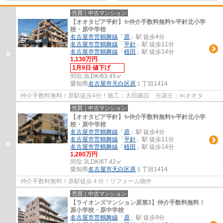
売買｜中古マンション
【オオタピア平針】✨️仲介手数料無料✨️平針北小学
校・原中学校
名古屋市営鶴舞線
「
原
」駅 徒歩4分
名古屋市営鶴舞線
「
平針
」駅 徒歩11分
名古屋市営鶴舞線
「
植田
」駅 徒歩14分
1,130万円
1月9日 値下げ
間取:
3LDK/63.45㎡
愛知県
名古屋市天白区
原
１丁目1414
仲介手数料無料！原駅徒歩4分！施工：大田建設 分譲主：㈱オオタ
売買｜中古マンション
【オオタピア平針】✨️仲介手数料無料✨️平針北小学
校・原中学校
名古屋市営鶴舞線
「
原
」駅 徒歩4分
名古屋市営鶴舞線
「
平針
」駅 徒歩11分
名古屋市営鶴舞線
「
植田
」駅 徒歩14分
1,280万円
間取:
3LDK/67.42㎡
愛知県
名古屋市天白区
原
１丁目1414
仲介手数料無料！原駅徒歩４分！リフォーム物件
売買｜中古マンション
【ライオンズマンション原第3】仲介手数料無料！
原小学校・原中学校
名古屋市営鶴舞線
「
原
」駅 徒歩9分