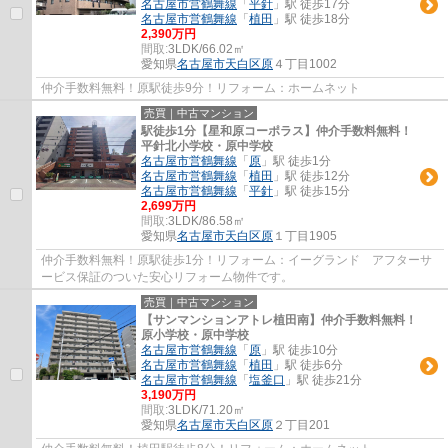
名古屋市営鶴舞線
「
平針
」駅 徒歩17分
名古屋市営鶴舞線
「
植田
」駅 徒歩18分
2,390万円
間取:
3LDK/66.02㎡
愛知県
名古屋市天白区
原
４丁目1002
仲介手数料無料！原駅徒歩9分！リフォーム：ホームネット
売買｜中古マンション
駅徒歩1分【星和原コーポラス】仲介手数料無料！
平針北小学校・原中学校
名古屋市営鶴舞線
「
原
」駅 徒歩1分
名古屋市営鶴舞線
「
植田
」駅 徒歩12分
名古屋市営鶴舞線
「
平針
」駅 徒歩15分
2,699万円
間取:
3LDK/86.58㎡
愛知県
名古屋市天白区
原
１丁目1905
仲介手数料無料！原駅徒歩1分！リフォーム：イーグランド アフターサ
ービス保証のついた安心リフォーム物件です。
売買｜中古マンション
【サンマンションアトレ植田南】仲介手数料無料！
原小学校・原中学校
名古屋市営鶴舞線
「
原
」駅 徒歩10分
名古屋市営鶴舞線
「
植田
」駅 徒歩6分
名古屋市営鶴舞線
「
塩釜口
」駅 徒歩21分
3,190万円
間取:
3LDK/71.20㎡
愛知県
名古屋市天白区
原
２丁目201