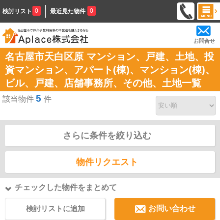
0
0
検討リスト
最近見た物件
お問合せ
名古屋市天白区原 マンション、戸建、土地、投
資マンション、アパート(棟)、マンション(棟)、
ビル、戸建、店舗事務所、その他、土地一覧
5
該当物件
件
さらに条件を絞り込む
物件リクエスト
チェックした物件をまとめて
検討リストに追加
お問い合わせ