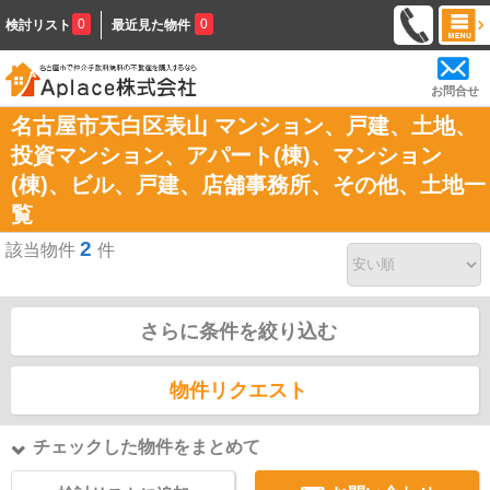
0
0
検討リスト
最近見た物件
お問合せ
名古屋市天白区表山 マンション、戸建、土地、
投資マンション、アパート(棟)、マンション
(棟)、ビル、戸建、店舗事務所、その他、土地一
覧
2
該当物件
件
さらに条件を絞り込む
物件リクエスト
チェックした物件をまとめて