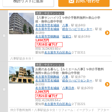
検討リストに追加
お問い合わせ
売買｜中古マンション
【八事サンハイツ】✨️仲介手数料無料✨️表山小学
校・御幸山亜中学校
名古屋市営名城線
「
八事
」駅 徒歩8分
名古屋市営名城線
「
総合リハビリセンター
」駅 徒
歩18分
名古屋市営鶴舞線
「
塩釜口
」駅 徒歩18分
1,650万円
7月16日 値下げ
間取:
3LDK/93.60㎡
愛知県
名古屋市天白区
表山
２丁目311
八事駅徒歩８分！
売買｜中古マンション
お庭のある暮らし【ルミエール八事】✨️仲介手数料
無料✨️表山小学校・御幸山中学校
名古屋市営鶴舞線
「
八事
」駅 徒歩7分
名古屋市営名城線
「
総合リハビリセンター
」駅 徒
歩13分
名古屋市営名城線
「
八事日赤
」駅 徒歩20分
2,399万円
7月21日 値下げ
間取:
4LDK/89.64㎡
愛知県
名古屋市天白区
表山
２丁目221
仲介手数料無料！八事駅徒歩９分！リフォーム：イーグランド アフター