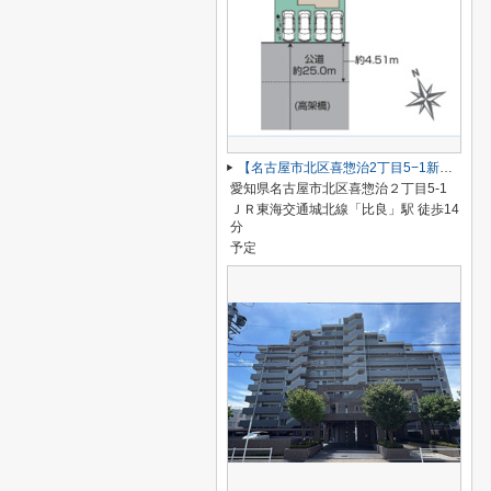
【名古屋市北区喜惣治2丁目5−1新築戸建】仲介手数料無料！楠西小学校・楠中学校
愛知県名古屋市北区喜惣治２丁目5-1
ＪＲ東海交通城北線「比良」駅 徒歩14
分
予定