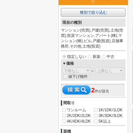
種別で絞り込む
現在の種別
マンション(売買),戸建(売買),土地(売
買),投資マンション,アパート(棟),マ
ンション(棟),ビル,戸建(投資),店舗事
務所,その他,土地(投資)
指定しない
新築
中古
▼価格
～
値下げ物件
2
件が該当
間取り
ワンルーム
1K/1DK/1LDK
2K/2DK/2LDK
3K/3DK/3LDK
4K/4DK/4LDK
5K以上
面積