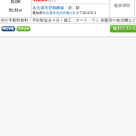
2LDK
徒歩18分
名古屋市営鶴舞線
「
原
」駅
91.91㎡
愛知県
名古屋市天白区
梅が丘
４丁目1172-1
仲介手数料無料！平針駅徒歩４分！施工：ホーク・ワン 床暖房や食洗機な