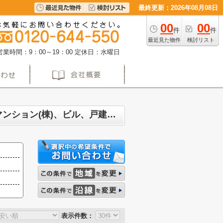
最終更新：2026年08月08日
00
00
件
件
最近見た物件
検討リスト
営業時間：9：00～19：00
定休日：水曜日
名古屋市天白区梅が丘 マンション、戸建、土地、投資マンション、アパート(棟)、マンション(棟)、ビル、戸建、店舗事務所、その他、土地一覧
表示件数：