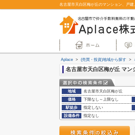
Aplace
>
(売買・投資)地域から探す
>
地域
名古屋市天白区梅が丘
価格
下限なし～上限なし
駅徒歩
指定しない
設備条件
指定なし