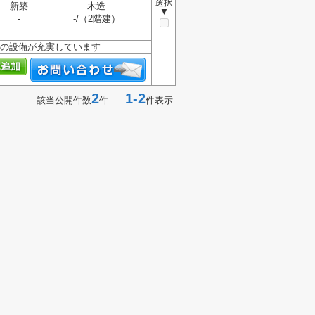
選択
新築
木造
▼
-
-/（2階建）
どの設備が充実しています
2
1-2
該当公開件数
件
件表示