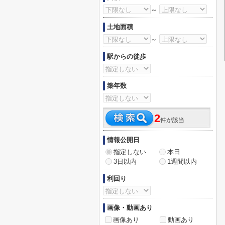
～
土地面積
～
駅からの徒歩
築年数
2
件が該当
情報公開日
指定しない
本日
3日以内
1週間以内
利回り
画像・動画あり
画像あり
動画あり