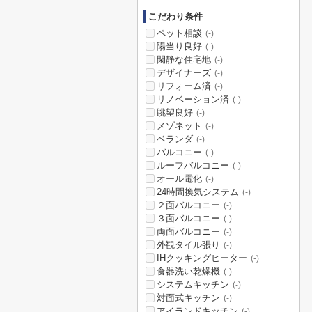
こだわり条件
ペット相談
(-)
陽当り良好
(-)
閑静な住宅地
(-)
デザイナーズ
(-)
リフォーム済
(-)
リノベーション済
(-)
眺望良好
(-)
メゾネット
(-)
ベランダ
(-)
バルコニー
(-)
ルーフバルコニー
(-)
オール電化
(-)
24時間換気システム
(-)
２面バルコニー
(-)
３面バルコニー
(-)
両面バルコニー
(-)
外観タイル張り
(-)
IHクッキングヒーター
(-)
食器洗い乾燥機
(-)
システムキッチン
(-)
対面式キッチン
(-)
アイランドキッチン
(-)