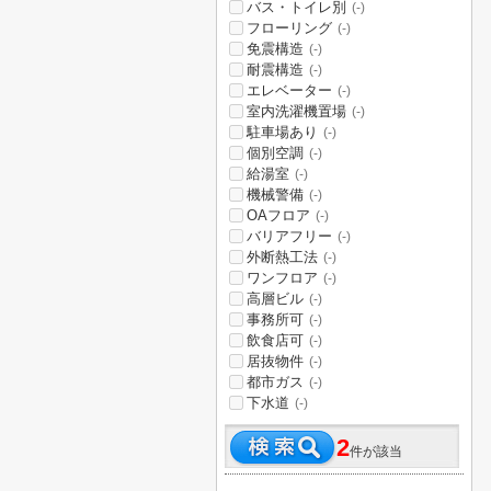
バス・トイレ別
(-)
フローリング
(-)
免震構造
(-)
耐震構造
(-)
エレベーター
(-)
室内洗濯機置場
(-)
駐車場あり
(-)
個別空調
(-)
給湯室
(-)
機械警備
(-)
OAフロア
(-)
バリアフリー
(-)
外断熱工法
(-)
ワンフロア
(-)
高層ビル
(-)
事務所可
(-)
飲食店可
(-)
居抜物件
(-)
都市ガス
(-)
下水道
(-)
2
件が該当