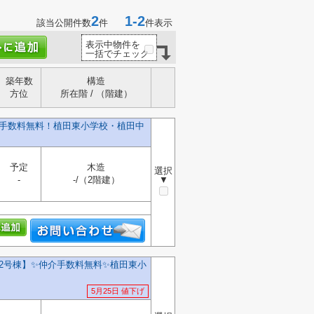
2
1-2
該当公開件数
件
件表示
表示中物件を
一括でチェック
築年数
構造
方位
所在階 / （階建）
介手数料無料！植田東小学校・植田中
予定
木造
選択
-
-/（2階建）
▼
2号棟】✨️仲介手数料無料✨️植田東小
5月25日 値下げ