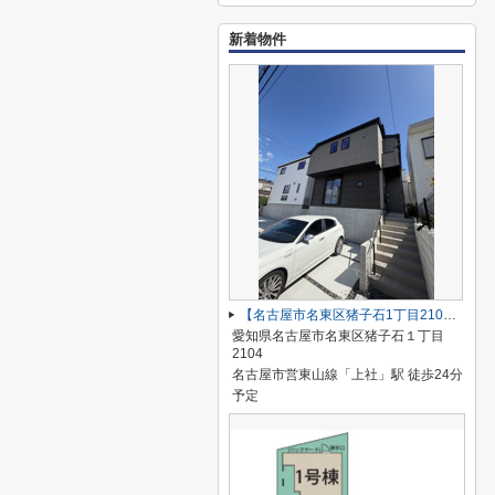
新着物件
【名古屋市名東区猪子石1丁目2104新築戸建2号棟】✨️仲介手数料無料✨️猪子石小学校・猪高中学校
愛知県名古屋市名東区猪子石１丁目
2104
名古屋市営東山線「上社」駅 徒歩24分
予定