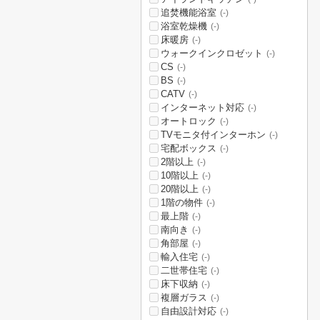
追焚機能浴室
(-)
浴室乾燥機
(-)
床暖房
(-)
ウォークインクロゼット
(-)
CS
(-)
BS
(-)
CATV
(-)
インターネット対応
(-)
オートロック
(-)
TVモニタ付インターホン
(-)
宅配ボックス
(-)
2階以上
(-)
10階以上
(-)
20階以上
(-)
1階の物件
(-)
最上階
(-)
南向き
(-)
角部屋
(-)
輸入住宅
(-)
二世帯住宅
(-)
床下収納
(-)
複層ガラス
(-)
自由設計対応
(-)