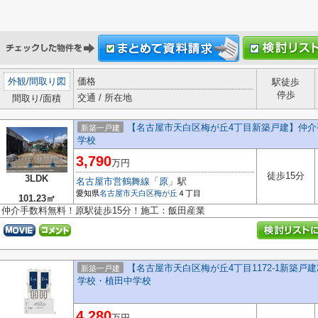
外観
/
間取り図
価格
駅徒歩
停歩
交通 / 所在地
間取り/面積
【名古屋市天白区梅が丘4丁目新築戸建】仲
新築一戸建
学校
3,790
万円
徒歩15分
3LDK
名古屋市営鶴舞線
「
原
」駅
愛知県
名古屋市天白区
梅が丘
４丁目
101.23㎡
仲介手数料無料！原駅徒歩15分！施工：飯田産業
【名古屋市天白区梅が丘4丁目1172-1新築戸建
新築一戸建
学校・植田中学校
4,280
万円