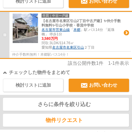
検討リストに追加
お問い合わせ
売買｜中古一戸建
【名古屋市名東区引山2丁目中古戸建】✨️仲介手数
料無料✨️引山小学校・香流中学校
名古屋市営東山線
「
本郷
」駅 バス14分 「延珠
橋」 停歩1分
3,580万円
間取:
3LDK/114.76㎡
愛知県
名古屋市名東区
引山
２丁目
仲介手数料無料！本郷駅バス14分！
該当公開件数
1
件
1-1
件表示
チェックした物件をまとめて
検討リストに追加
お問い合わせ
さらに条件を絞り込む
物件リクエスト