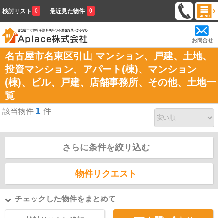
0
0
検討リスト
最近見た物件
お問合せ
名古屋市名東区引山 マンション、戸建、土地、
投資マンション、アパート(棟)、マンション
(棟)、ビル、戸建、店舗事務所、その他、土地一
覧
1
該当物件
件
さらに条件を絞り込む
物件リクエスト
チェックした物件をまとめて