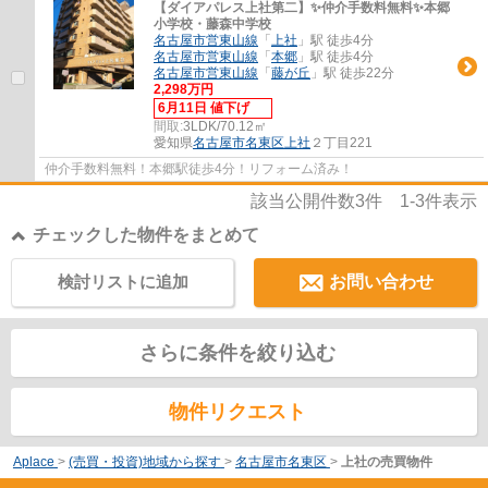
【ダイアパレス上社第二】✨️仲介手数料無料✨️本郷
小学校・藤森中学校
名古屋市営東山線
「
上社
」駅 徒歩4分
名古屋市営東山線
「
本郷
」駅 徒歩4分
名古屋市営東山線
「
藤が丘
」駅 徒歩22分
2,298万円
6月11日 値下げ
間取:
3LDK/70.12㎡
愛知県
名古屋市名東区
上社
２丁目221
仲介手数料無料！本郷駅徒歩4分！リフォーム済み！
該当公開件数
3
件
1-3
件表示
チェックした物件をまとめて
検討リストに追加
お問い合わせ
さらに条件を絞り込む
物件リクエスト
Aplace
>
(売買・投資)地域から探す
>
名古屋市名東区
>
上社の売買物件