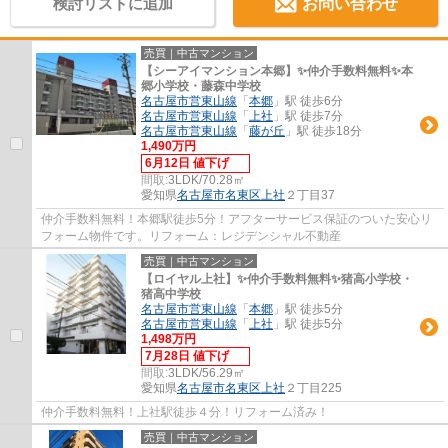
検討リストに追加
お問い合わせ
売買｜中古マンション
【シーアイマンション本郷】✨️仲介手数料無料✨️本
郷小学校・藤森中学校
名古屋市営東山線
「
本郷
」駅 徒歩6分
名古屋市営東山線
「
上社
」駅 徒歩7分
名古屋市営東山線
「
藤が丘
」駅 徒歩18分
1,490万円
6月12日 値下げ
間取:
3LDK/70.28㎡
愛知県
名古屋市名東区
上社
２丁目37
仲介手数料無料！本郷駅徒歩5分！アフターサービス保証のついた安心リ
フォーム物件です。リフォーム：レジデンシャル不動産
売買｜中古マンション
【ロイヤル上社】✨️仲介手数料無料✨️猪高小学校・
猪高中学校
名古屋市営東山線
「
本郷
」駅 徒歩5分
名古屋市営東山線
「
上社
」駅 徒歩5分
1,498万円
7月28日 値下げ
間取:
3LDK/56.29㎡
愛知県
名古屋市名東区
上社
２丁目225
仲介手数料無料！上社駅徒歩４分！リフォーム済み！
売買｜中古マンション