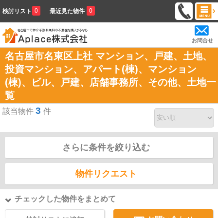
0
0
検討リスト
最近見た物件
お問合せ
名古屋市名東区上社 マンション、戸建、土地、
投資マンション、アパート(棟)、マンション
(棟)、ビル、戸建、店舗事務所、その他、土地一
覧
3
該当物件
件
さらに条件を絞り込む
物件リクエスト
チェックした物件をまとめて