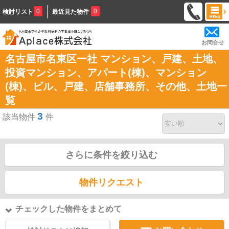
0
0
検討リスト
最近見た物件
お問合せ
名古屋市名東区一社 マンション、戸建、土地、
投資マンション、アパート(棟)、マンション
(棟)、ビル、戸建、店舗事務所、その他、土地一
覧
3
該当物件
件
さらに条件を絞り込む
物件リクエスト
チェックした物件をまとめて