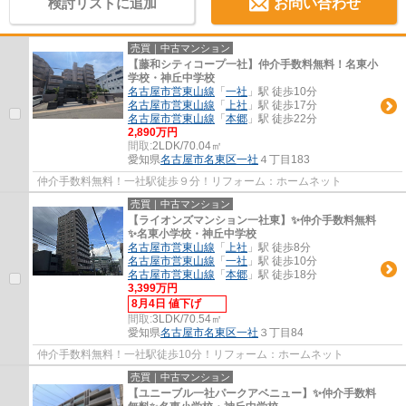
検討リストに追加
お問い合わせ
売買｜中古マンション
【藤和シティコープ一社】仲介手数料無料！名東小
学校・神丘中学校
名古屋市営東山線
「
一社
」駅 徒歩10分
名古屋市営東山線
「
上社
」駅 徒歩17分
名古屋市営東山線
「
本郷
」駅 徒歩22分
2,890万円
間取:
2LDK/70.04㎡
愛知県
名古屋市名東区
一社
４丁目183
仲介手数料無料！一社駅徒歩９分！リフォーム：ホームネット
売買｜中古マンション
【ライオンズマンション一社東】✨️仲介手数料無料
✨️名東小学校・神丘中学校
名古屋市営東山線
「
上社
」駅 徒歩8分
名古屋市営東山線
「
一社
」駅 徒歩10分
名古屋市営東山線
「
本郷
」駅 徒歩18分
3,399万円
8月4日 値下げ
間取:
3LDK/70.54㎡
愛知県
名古屋市名東区
一社
３丁目84
仲介手数料無料！一社駅徒歩10分！リフォーム：ホームネット
売買｜中古マンション
【ユニーブル一社パークアベニュー】✨仲介手数料