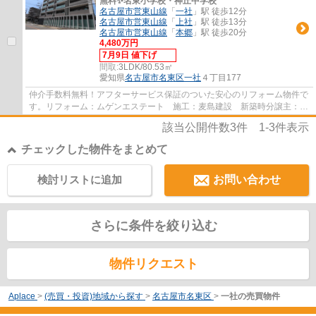
無料✨名東小学校・神丘中学校
名古屋市営東山線
「
一社
」駅 徒歩12分
名古屋市営東山線
「
上社
」駅 徒歩13分
名古屋市営東山線
「
本郷
」駅 徒歩20分
4,480万円
7月9日 値下げ
間取:
3LDK/80.53㎡
愛知県
名古屋市名東区
一社
４丁目177
仲介手数料無料！アフターサービス保証のついた安心のリフォーム物件で
す。リフォーム：ムゲンエステート 施工：麦島建設 新築時分譲主：ユ
ニホー
該当公開件数
3
件
1-3
件表示
チェックした物件をまとめて
検討リストに追加
お問い合わせ
さらに条件を絞り込む
物件リクエスト
Aplace
>
(売買・投資)地域から探す
>
名古屋市名東区
>
一社の売買物件