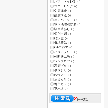
バス・トイレ別
(-)
フローリング
(-)
免震構造
(-)
耐震構造
(-)
エレベーター
(-)
室内洗濯機置場
(-)
駐車場あり
(-)
個別空調
(-)
給湯室
(-)
機械警備
(-)
OAフロア
(-)
バリアフリー
(-)
外断熱工法
(-)
ワンフロア
(-)
高層ビル
(-)
事務所可
(-)
飲食店可
(-)
居抜物件
(-)
都市ガス
(-)
下水道
(-)
2
件が該当