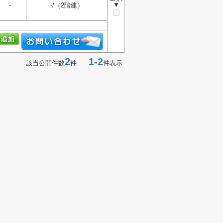
▼
-
-/（2階建）
2
1-2
該当公開件数
件
件表示