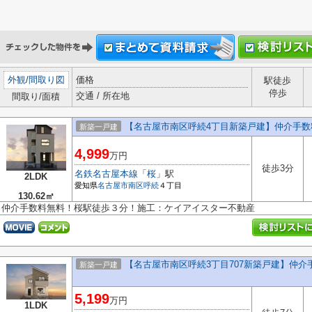
外観
/
間取り図
価格
駅徒歩
停歩
交通 / 所在地
間取り/面積
【名古屋市南区呼続4丁目新築戸建】仲介手
新築一戸建
4,999
万円
徒歩3分
名鉄名古屋本線
「
桜
」駅
2LDK
愛知県
名古屋市南区
呼続
４丁目
130.62㎡
仲介手数料無料！桜駅徒歩３分！施工：ケイアイスター不動産
【名古屋市南区呼続3丁目707新築戸建】仲
新築一戸建
5,199
万円
1LDK