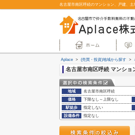
Aplace
>
(売買・投資)地域から探す
>
地域
名古屋市南区呼続
価格
下限なし～上限なし
駅徒歩
指定しない
設備条件
指定なし