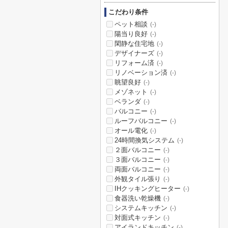
こだわり条件
ペット相談
(-)
陽当り良好
(-)
閑静な住宅地
(-)
デザイナーズ
(-)
リフォーム済
(-)
リノベーション済
(-)
眺望良好
(-)
メゾネット
(-)
ベランダ
(-)
バルコニー
(-)
ルーフバルコニー
(-)
オール電化
(-)
24時間換気システム
(-)
２面バルコニー
(-)
３面バルコニー
(-)
両面バルコニー
(-)
外観タイル張り
(-)
IHクッキングヒーター
(-)
食器洗い乾燥機
(-)
システムキッチン
(-)
対面式キッチン
(-)
アイランドキッチン
(-)