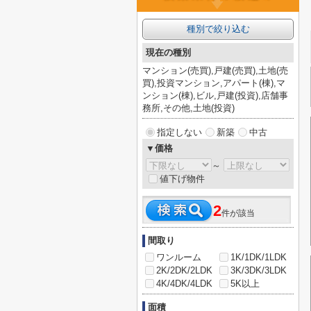
種別で絞り込む
現在の種別
マンション(売買),戸建(売買),土地(売
買),投資マンション,アパート(棟),マ
ンション(棟),ビル,戸建(投資),店舗事
務所,その他,土地(投資)
指定しない
新築
中古
▼価格
～
値下げ物件
2
件が該当
間取り
ワンルーム
1K/1DK/1LDK
2K/2DK/2LDK
3K/3DK/3LDK
4K/4DK/4LDK
5K以上
面積