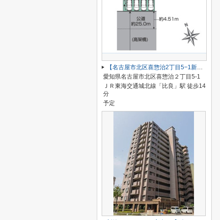
【名古屋市北区喜惣治2丁目5−1新築戸建】仲介手数料無料！楠西小学校・楠中学校
愛知県名古屋市北区喜惣治２丁目5-1
ＪＲ東海交通城北線「比良」駅 徒歩14
分
予定