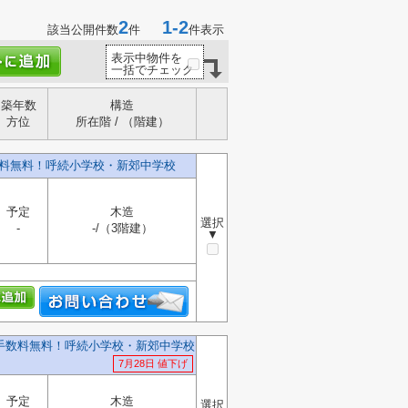
2
1-2
該当公開件数
件
件表示
表示中物件を
一括でチェック
築年数
構造
方位
所在階 / （階建）
数料無料！呼続小学校・新郊中学校
予定
木造
選択
-
-/（3階建）
▼
介手数料無料！呼続小学校・新郊中学校
7月28日 値下げ
予定
木造
選択