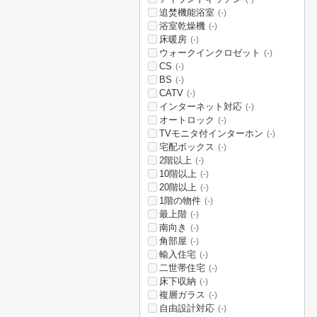
追焚機能浴室
(-)
浴室乾燥機
(-)
床暖房
(-)
ウォークインクロゼット
(-)
CS
(-)
BS
(-)
CATV
(-)
インターネット対応
(-)
オートロック
(-)
TVモニタ付インターホン
(-)
宅配ボックス
(-)
2階以上
(-)
10階以上
(-)
20階以上
(-)
1階の物件
(-)
最上階
(-)
南向き
(-)
角部屋
(-)
輸入住宅
(-)
二世帯住宅
(-)
床下収納
(-)
複層ガラス
(-)
自由設計対応
(-)