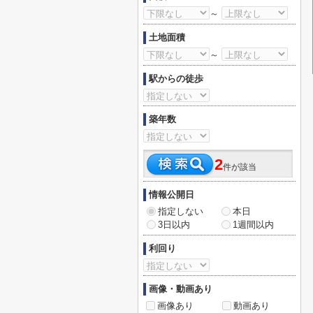
～
土地面積
～
駅からの徒歩
築年数
2
件が該当
情報公開日
指定しない
本日
3日以内
1週間以内
利回り
画像・動画あり
画像あり
動画あり