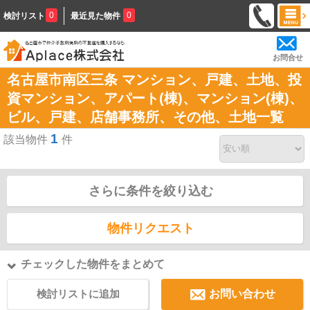
0
0
検討リスト
最近見た物件
お問合せ
名古屋市南区三条 マンション、戸建、土地、投
資マンション、アパート(棟)、マンション(棟)、
ビル、戸建、店舗事務所、その他、土地一覧
1
該当物件
件
さらに条件を絞り込む
物件リクエスト
チェックした物件をまとめて
検討リストに追加
お問い合わせ