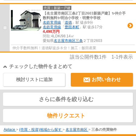
売買｜新築一戸建
【名古屋市南区三条2丁目2603新築戸建】✨️仲介手
数料無料✨️明治小学校・明豊中学校
名鉄常滑線
「
道徳
」駅 徒歩9分
名鉄常滑線
「
豊田本町
」駅 徒歩17分
4,490万円
間取:
4LDK/98.14㎡
愛知県
名古屋市南区
三条
２丁目2603
仲介手数料無料！道徳駅徒歩８分！施工：飯田産業
該当公開件数
1
件
1-1
件表示
チェックした物件をまとめて
検討リストに追加
お問い合わせ
さらに条件を絞り込む
物件リクエスト
Aplace
>
(売買・投資)地域から探す
>
名古屋市南区
>
三条の売買物件