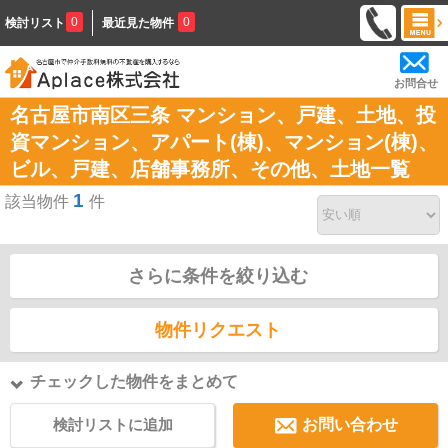
0
0
検討リスト
最近見た物件
お問合せ
名古屋市南区三条 マンション、戸建、土地、投
資マンション、アパート(棟)、マンション(棟)、
ビル、戸建、店舗事務所、その他、土地一覧
1
該当物件
件
さらに条件を絞り込む
物件リクエスト
チェックした物件をまとめて
検討リストに追加
お問い合わせ