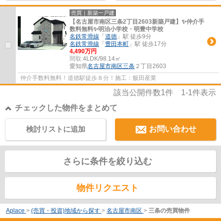
売買｜新築一戸建
【名古屋市南区三条2丁目2603新築戸建】✨️仲介手
数料無料✨️明治小学校・明豊中学校
名鉄常滑線
「
道徳
」駅 徒歩9分
名鉄常滑線
「
豊田本町
」駅 徒歩17分
4,490万円
間取:
4LDK/98.14㎡
愛知県
名古屋市南区
三条
２丁目2603
仲介手数料無料！道徳駅徒歩８分！施工：飯田産業
該当公開件数
1
件
1-1
件表示
チェックした物件をまとめて
検討リストに追加
お問い合わせ
さらに条件を絞り込む
物件リクエスト
Aplace
>
(売買・投資)地域から探す
>
名古屋市南区
>
三条の売買物件