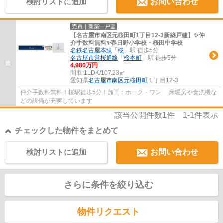
検討リストに追加
お問い合わせ
売買｜新築一戸建
【名古屋市南区元桜田町1丁目12-3新築戸建】✨️仲
介手数料無料✨️春日野小学校・桜田中学校
名鉄名古屋本線
「
桜
」駅 徒歩5分
名古屋市営桜通線
「
桜本町
」駅 徒歩5分
4,980万円
間取:
1LDK/107.23㎡
愛知県
名古屋市南区
元桜田町
１丁目12-3
仲介手数料無料！桜駅徒歩5分！施工：ホーク・ワン 床暖房や食洗機な
どの設備が充実しています
該当公開件数
1
件
1-1
件表示
チェックした物件をまとめて
検討リストに追加
お問い合わせ
さらに条件を絞り込む
物件リクエスト