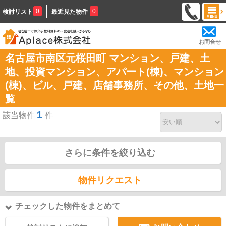
0
0
検討リスト
最近見た物件
お問合せ
名古屋市南区元桜田町 マンション、戸建、土
地、投資マンション、アパート(棟)、マンション
(棟)、ビル、戸建、店舗事務所、その他、土地一
覧
1
該当物件
件
さらに条件を絞り込む
物件リクエスト
チェックした物件をまとめて