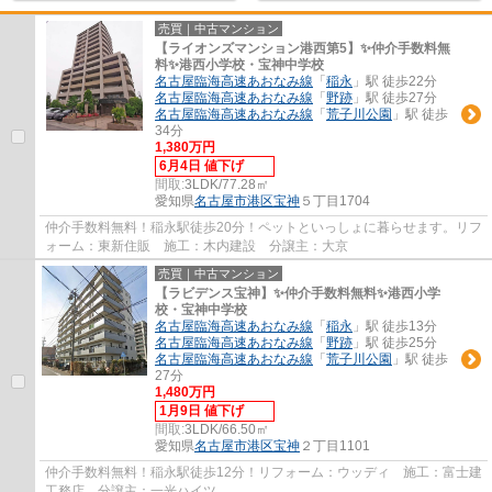
売買｜中古マンション
【ライオンズマンション港西第5】✨️仲介手数料無
料✨️港西小学校・宝神中学校
名古屋臨海高速あおなみ線
「
稲永
」駅 徒歩22分
名古屋臨海高速あおなみ線
「
野跡
」駅 徒歩27分
名古屋臨海高速あおなみ線
「
荒子川公園
」駅 徒歩
34分
1,380万円
6月4日 値下げ
間取:
3LDK/77.28㎡
愛知県
名古屋市港区
宝神
５丁目1704
仲介手数料無料！稲永駅徒歩20分！ペットといっしょに暮らせます。リフ
ォーム：東新住販 施工：木内建設 分譲主：大京
売買｜中古マンション
【ラビデンス宝神】✨️仲介手数料無料✨️港西小学
校・宝神中学校
名古屋臨海高速あおなみ線
「
稲永
」駅 徒歩13分
名古屋臨海高速あおなみ線
「
野跡
」駅 徒歩25分
名古屋臨海高速あおなみ線
「
荒子川公園
」駅 徒歩
27分
1,480万円
1月9日 値下げ
間取:
3LDK/66.50㎡
愛知県
名古屋市港区
宝神
２丁目1101
仲介手数料無料！稲永駅徒歩12分！リフォーム：ウッディ 施工：富士建
工務店 分譲主：一光ハイツ