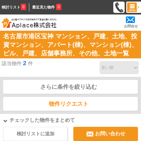
0
0
検討リスト
最近見た物件
お問合せ
名古屋市港区宝神 マンション、戸建、土地、投
資マンション、アパート(棟)、マンション(棟)、
ビル、戸建、店舗事務所、その他、土地一覧
2
該当物件
件
さらに条件を絞り込む
物件リクエスト
チェックした物件をまとめて
検討リストに追加
お問い合わせ