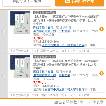
検討リストに追加
お問い合わせ
売買｜新築一戸建
【名古屋市中川区富田町大字千音寺字一本松新築戸
建1号棟】✨️仲介手数料無料✨️赤星小学校・はとり
中学校
関西本線
「
春田
」駅 徒歩44分
名古屋市営東山線
「
中村公園
」駅 バス24分 「大治
西篠」 停歩10分
3,390万円
間取:
3LDK/100.86㎡
愛知県
名古屋市中川区
富田町大字千音寺
字一本松
仲介手数料無料！中村公園駅バス24分！施工：ファースト住建
売買｜新築一戸建
【名古屋市中川区富田町大字千音寺字一本松新築戸
建2号棟】✨️仲介手数料無料✨️赤星小学校・はとり
中学校
関西本線
「
春田
」駅 徒歩44分
名古屋市営東山線
「
中村公園
」駅 バス24分 「大治
西篠」 停歩10分
3,490万円
間取:
3LDK/100.44㎡
愛知県
名古屋市中川区
富田町大字千音寺
字一本松
仲介手数料無料！中村公園駅バス24分！施工：ファースト住建
該当公開件数
2
件
1-2
件表示