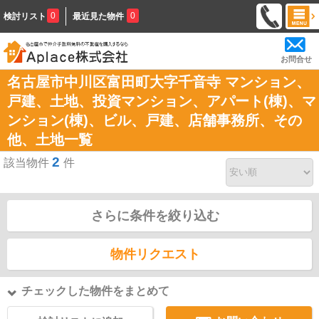
0
0
検討リスト
最近見た物件
お問合せ
名古屋市中川区富田町大字千音寺 マンション、
戸建、土地、投資マンション、アパート(棟)、マ
ンション(棟)、ビル、戸建、店舗事務所、その
他、土地一覧
2
該当物件
件
さらに条件を絞り込む
物件リクエスト
チェックした物件をまとめて