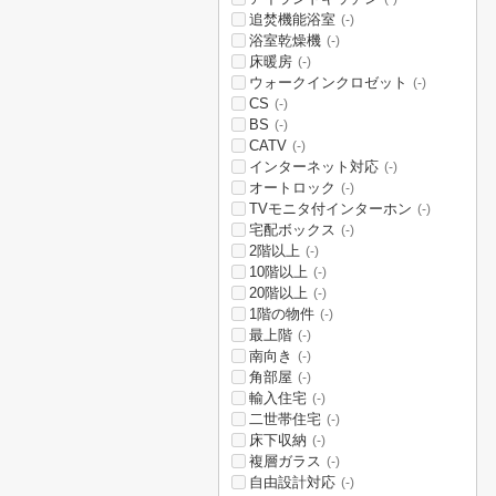
追焚機能浴室
(-)
浴室乾燥機
(-)
床暖房
(-)
ウォークインクロゼット
(-)
CS
(-)
BS
(-)
CATV
(-)
インターネット対応
(-)
オートロック
(-)
TVモニタ付インターホン
(-)
宅配ボックス
(-)
2階以上
(-)
10階以上
(-)
20階以上
(-)
1階の物件
(-)
最上階
(-)
南向き
(-)
角部屋
(-)
輸入住宅
(-)
二世帯住宅
(-)
床下収納
(-)
複層ガラス
(-)
自由設計対応
(-)