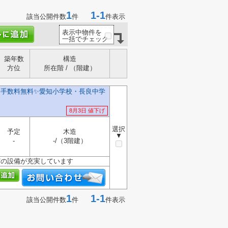
1
1-1
該当公開件数
件
件表示
表示中物件を
一括でチェック
築年数
構造
方位
所在階 / （階建）
介手数料無料✨️愛知小学校・長良中学
8月3日 値下げ
選択
予定
木造
▼
-
-/（3階建）
どの設備が充実しています
1
1-1
該当公開件数
件
件表示