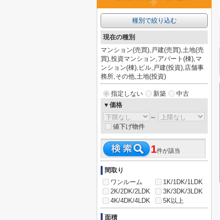
種別で絞り込む
現在の種別
マンション(売買),戸建(売買),土地(売
買),投資マンション,アパート(棟),マ
ンション(棟),ビル,戸建(投資),店舗事
務所,その他,土地(投資)
指定しない
新築
中古
▼価格
～
値下げ物件
1
件が該当
間取り
ワンルーム
1K/1DK/1LDK
2K/2DK/2LDK
3K/3DK/3LDK
4K/4DK/4LDK
5K以上
面積