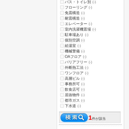
バス・トイレ別
(-)
フローリング
(-)
免震構造
(-)
耐震構造
(-)
エレベーター
(-)
室内洗濯機置場
(-)
駐車場あり
(-)
個別空調
(-)
給湯室
(-)
機械警備
(-)
OAフロア
(-)
バリアフリー
(-)
外断熱工法
(-)
ワンフロア
(-)
高層ビル
(-)
事務所可
(-)
飲食店可
(-)
居抜物件
(-)
都市ガス
(-)
下水道
(-)
1
件が該当