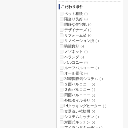
こだわり条件
ペット相談
(-)
陽当り良好
(-)
閑静な住宅地
(-)
デザイナーズ
(-)
リフォーム済
(-)
リノベーション済
(-)
眺望良好
(-)
メゾネット
(-)
ベランダ
(-)
バルコニー
(-)
ルーフバルコニー
(-)
オール電化
(-)
24時間換気システム
(-)
２面バルコニー
(-)
３面バルコニー
(-)
両面バルコニー
(-)
外観タイル張り
(-)
IHクッキングヒーター
(-)
食器洗い乾燥機
(-)
システムキッチン
(-)
対面式キッチン
(-)
アイランドキッチン
(-)