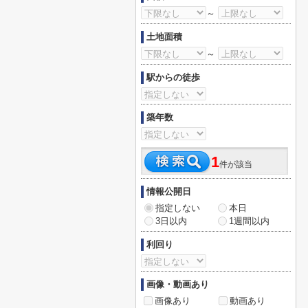
～
土地面積
～
駅からの徒歩
築年数
1
件が該当
情報公開日
指定しない
本日
3日以内
1週間以内
利回り
画像・動画あり
画像あり
動画あり