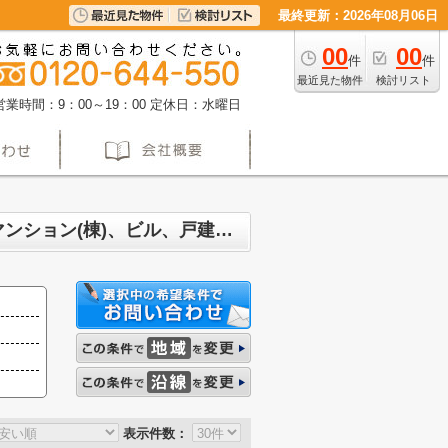
最終更新：2026年08月06日
00
00
件
件
最近見た物件
検討リスト
営業時間：9：00～19：00
定休日：水曜日
名古屋市中川区愛知町 マンション、戸建、土地、投資マンション、アパート(棟)、マンション(棟)、ビル、戸建、店舗事務所、その他、土地一覧
表示件数：