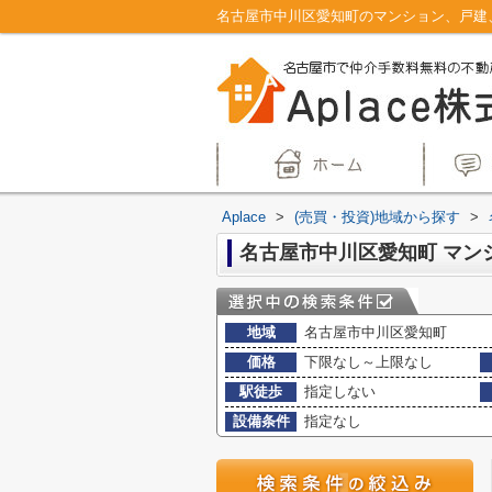
Aplace
>
(売買・投資)地域から探す
>
地域
名古屋市中川区愛知町
価格
下限なし～上限なし
駅徒歩
指定しない
設備条件
指定なし