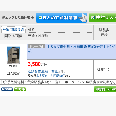
外観
/
間取り図
価格
駅徒歩
停歩
交通 / 所在地
間取り/面積
【名古屋市中川区愛知町15-9新築戸建】✨️仲
新築一戸建
校
3,580
万円
2LDK
徒歩11分
近鉄名古屋線
「
黄金
」駅
117.02㎡
愛知県
名古屋市中川区
愛知町
15-9
仲介手数料無料！黄金駅徒歩13分！施工：ホーク・ワン 床暖房や食洗機な