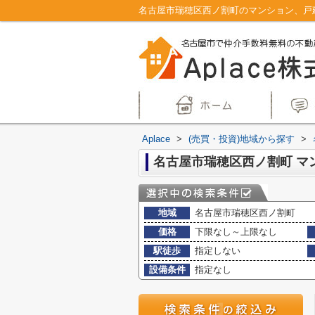
Aplace
>
(売買・投資)地域から探す
>
地域
名古屋市瑞穂区西ノ割町
価格
下限なし～上限なし
駅徒歩
指定しない
設備条件
指定なし