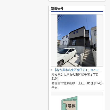
新着物件
【名古屋市名東区猪子石1丁目2104新築戸建2号棟】✨️仲介手数料無料✨️猪子石小学校・猪高中学校
愛知県名古屋市名東区猪子石１丁目
2104
名古屋市営東山線「上社」駅 徒歩24分
予定