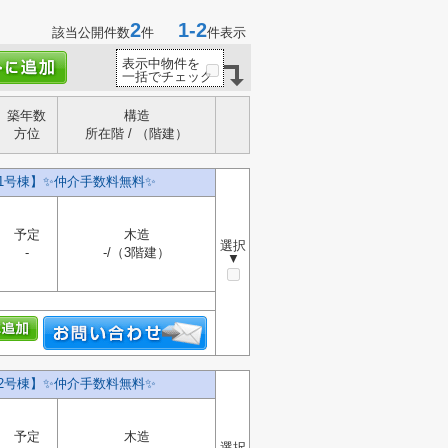
2
1-2
該当公開件数
件
件表示
表示中物件を
一括でチェック
築年数
構造
方位
所在階 / （階建）
号棟】✨️仲介手数料無料✨️
予定
木造
選択
-
-/（3階建）
▼
号棟】✨️仲介手数料無料✨️
予定
木造
選択