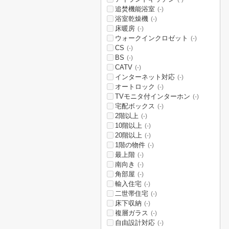
追焚機能浴室
(-)
浴室乾燥機
(-)
床暖房
(-)
ウォークインクロゼット
(-)
CS
(-)
BS
(-)
CATV
(-)
インターネット対応
(-)
オートロック
(-)
TVモニタ付インターホン
(-)
宅配ボックス
(-)
2階以上
(-)
10階以上
(-)
20階以上
(-)
1階の物件
(-)
最上階
(-)
南向き
(-)
角部屋
(-)
輸入住宅
(-)
二世帯住宅
(-)
床下収納
(-)
複層ガラス
(-)
自由設計対応
(-)