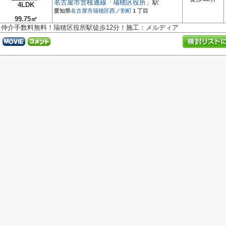
名古屋市営桜通線
「
瑞穂区役所
」駅
4LDK
愛知県
名古屋市瑞穂区
西ノ割町
１丁目
99.75㎡
仲介手数料無料！瑞穂区役所駅徒歩12分！施工：メルディア