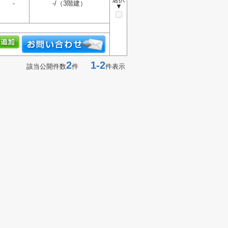
-
-/（3階建）
▼
2
1-2
該当公開件数
件
件表示