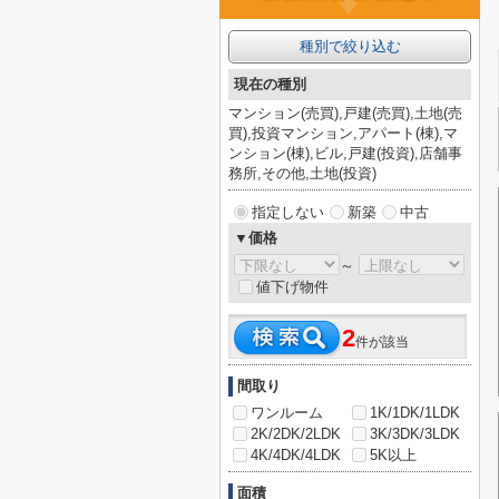
種別で絞り込む
現在の種別
マンション(売買),戸建(売買),土地(売
買),投資マンション,アパート(棟),マ
ンション(棟),ビル,戸建(投資),店舗事
務所,その他,土地(投資)
指定しない
新築
中古
▼価格
～
値下げ物件
2
件が該当
間取り
ワンルーム
1K/1DK/1LDK
2K/2DK/2LDK
3K/3DK/3LDK
4K/4DK/4LDK
5K以上
面積