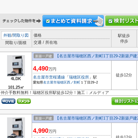
外観
/
間取り図
価格
駅徒歩
停歩
交通 / 所在地
間取り/面積
【名古屋市瑞穂区西ノ割町1丁目29-2新築戸建1
新築一戸建
4,490
万円
徒歩12分
名古屋市営桜通線
「
瑞穂区役所
」駅
4LDK
愛知県
名古屋市瑞穂区
西ノ割町
１丁目29−2
101.25㎡
仲介手数料無料！瑞穂区役所駅徒歩12分！施工：メルディア
【名古屋市瑞穂区西ノ割町1丁目29-2新築戸建2
新築一戸建
4,990
万円
徒歩12分