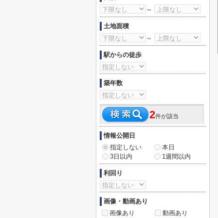
～
土地面積
～
駅からの徒歩
築年数
2
件が該当
情報公開日
指定しない
本日
3日以内
1週間以内
利回り
画像・動画あり
画像あり
動画あり