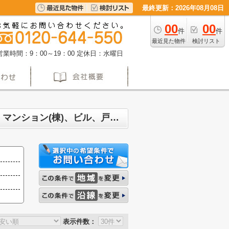
最終更新：2026年08月08日
00
00
件
件
最近見た物件
検討リスト
営業時間：9：00～19：00
定休日：水曜日
名古屋市瑞穂区西ノ割町 マンション、戸建、土地、投資マンション、アパート(棟)、マンション(棟)、ビル、戸建、店舗事務所、その他、土地一覧
表示件数：