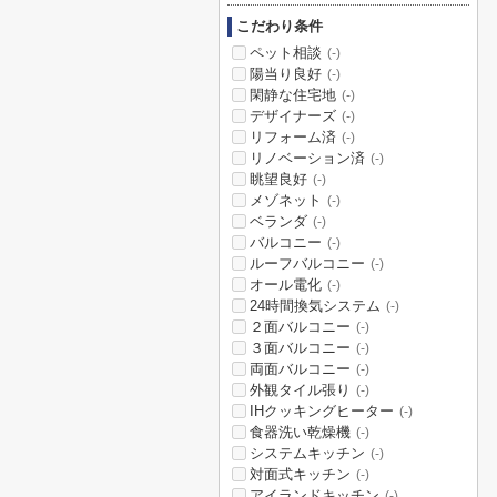
こだわり条件
ペット相談
(-)
陽当り良好
(-)
閑静な住宅地
(-)
デザイナーズ
(-)
リフォーム済
(-)
リノベーション済
(-)
眺望良好
(-)
メゾネット
(-)
ベランダ
(-)
バルコニー
(-)
ルーフバルコニー
(-)
オール電化
(-)
24時間換気システム
(-)
２面バルコニー
(-)
３面バルコニー
(-)
両面バルコニー
(-)
外観タイル張り
(-)
IHクッキングヒーター
(-)
食器洗い乾燥機
(-)
システムキッチン
(-)
対面式キッチン
(-)
アイランドキッチン
(-)