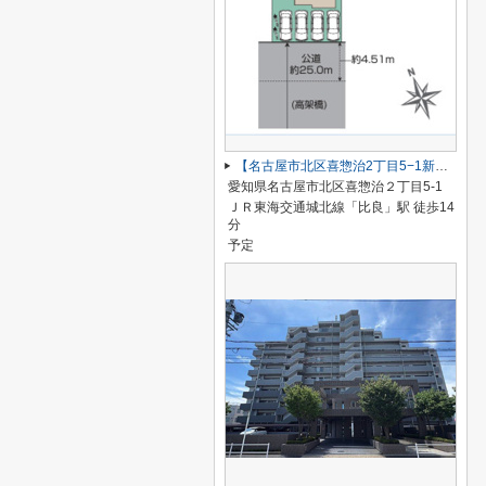
【名古屋市北区喜惣治2丁目5−1新築戸建】仲介手数料無料！楠西小学校・楠中学校
愛知県名古屋市北区喜惣治２丁目5-1
ＪＲ東海交通城北線「比良」駅 徒歩14
分
予定