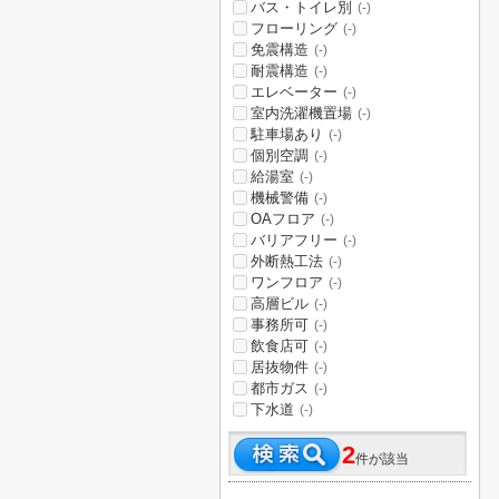
バス・トイレ別
(-)
フローリング
(-)
免震構造
(-)
耐震構造
(-)
エレベーター
(-)
室内洗濯機置場
(-)
駐車場あり
(-)
個別空調
(-)
給湯室
(-)
機械警備
(-)
OAフロア
(-)
バリアフリー
(-)
外断熱工法
(-)
ワンフロア
(-)
高層ビル
(-)
事務所可
(-)
飲食店可
(-)
居抜物件
(-)
都市ガス
(-)
下水道
(-)
2
件が該当