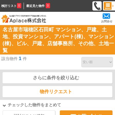
0
0
検討リスト
最近見た物件
お問合せ
名古屋市瑞穂区石田町 マンション、戸建、土
地、投資マンション、アパート(棟)、マンション
(棟)、ビル、戸建、店舗事務所、その他、土地一
覧
1
該当物件
件
さらに条件を絞り込む
物件リクエスト
チェックした物件をまとめて