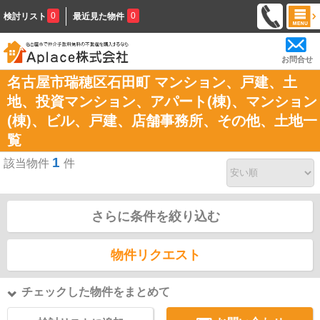
0
0
検討リスト
最近見た物件
お問合せ
名古屋市瑞穂区石田町 マンション、戸建、土
地、投資マンション、アパート(棟)、マンション
(棟)、ビル、戸建、店舗事務所、その他、土地一
覧
1
該当物件
件
さらに条件を絞り込む
物件リクエスト
チェックした物件をまとめて