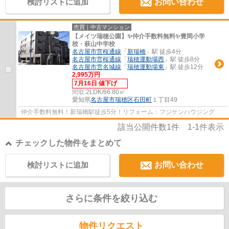
検討リストに追加
お問い合わせ
売買｜中古マンション
【メイツ瑞穂公園】✨️仲介手数料無料✨️豊岡小学
校・萩山中学校
名古屋市営桜通線
「
新瑞橋
」駅 徒歩4分
名古屋市営桜通線
「
瑞穂運動場西
」駅 徒歩8分
名古屋市営名城線
「
瑞穂運動場東
」駅 徒歩12分
2,995万円
7月16日 値下げ
間取:
2LDK/66.80㎡
愛知県
名古屋市瑞穂区
石田町
１丁目49
仲介手数料無料！新瑞橋駅徒歩5分！リフォーム：フジケンハウジング
該当公開件数
1
件
1-1
件表示
チェックした物件をまとめて
検討リストに追加
お問い合わせ
さらに条件を絞り込む
物件リクエスト